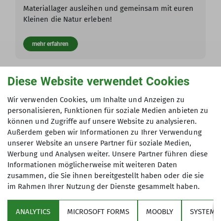
Materiallager ausleihen und gemeinsam mit euren
Kleinen die Natur erleben!
mehr erfahren
Diese Website verwendet Cookies
Andere Themen
Wir verwenden Cookies, um Inhalte und Anzeigen zu
Aktivität
DAV-News
Dienst
Ehrenamt
Familien
personalisieren, Funktionen für soziale Medien anbieten zu
können und Zugriffe auf unsere Website zu analysieren.
Highlight
Jugend
Klettern
Kletterzentrum
Service
Außerdem geben wir Informationen zu Ihrer Verwendung
unserer Website an unsere Partner für soziale Medien,
Tour
Wandern
Werbung und Analysen weiter. Unsere Partner führen diese
Informationen möglicherweise mit weiteren Daten
zusammen, die Sie ihnen bereitgestellt haben oder die sie
im Rahmen Ihrer Nutzung der Dienste gesammelt haben.
Über den Verein
ANALYTICS
MICROSOFT FORMS
MOOBLY
SYSTEM
Aktivitäten