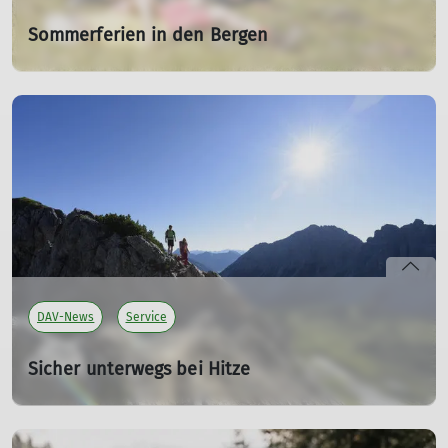
Sommerferien in den Bergen
Ideen für aktive Familientage
31.07.2026
Der DAV informiert über familiengerechte Touren, Hütten
und Ausflugsziele in den Ferien.
mehr erfahren
DAV-News
Service
Sicher unterwegs bei Hitze
Planung für warme Bergtage
22.06.2026