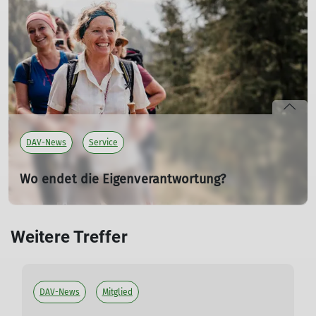
Empfehlungen zu Tourenwahl, Verhalten bei Wärme und
Gewitter sowie Hinweise für kühle Alternativen.
mehr erfahren
DAV-News
Service
Wo endet die Eigenverantwortung?
Rechtliche Folgen eines Bergunfalls
24.02.2026
Weitere Treffer
Kurz gesagt: Sie endet nie. Wer auf Bergtour wofür
verantwortlich ist und welche Folgen Unfälle haben,
klären wir hier.“
DAV-News
Mitglied
mehr erfahren