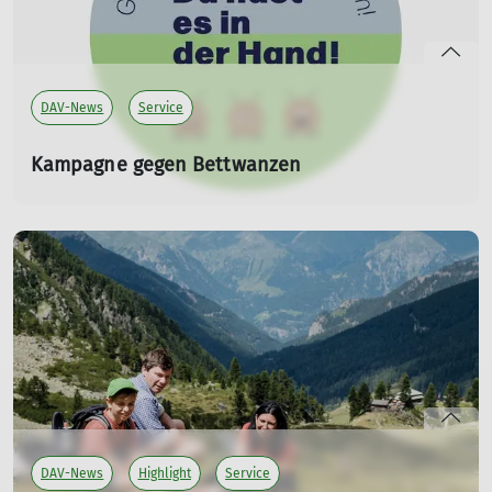
DAV-News
Service
Kampagne gegen Bettwanzen
Gemeinsame Initiative der Alpenvereine
07.07.2026
Neue Hinweise und Maßnahmen sollen Gästen helfen,
Bettwanzen früh zu erkennen und ihre Verbreitung zu
verhindern.
mehr erfahren
DAV-News
Highlight
Service