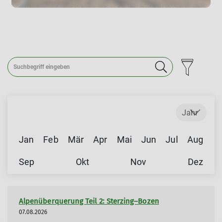
Für jedes Alter und Interesse: Werdet Teil unserer
Gruppen und erlebt Bewegung, Austausch und
Gemeinschaft.
mehr erfahren
Jahr
Jan
Feb
Mär
Apr
Mai
Jun
Jul
Aug
Sep
Okt
Nov
Dez
Alpenüberquerung Teil 2: Sterzing–Bozen
07.08.2026