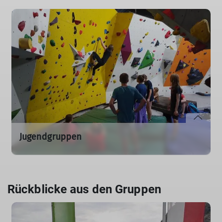
gemütlich bis sportlich, immer gemeinsam in der
Natur unterwegs.
mehr erfahren
Jugendgruppen
Abenteuer, Klettern und Bergsport für Kinder und
Jugendliche – Technik lernen, Teamgeist stärken und
Spaß haben.
Rückblicke aus den Gruppen
mehr erfahren