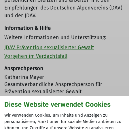
persönlichen Grenzen und arbeiten mit den
Empfehlungen des Deutschen Alpenvereins (DAV)
und der JDAV.
Information & Hilfe
Weitere Informationen und Unterstützung:
JDAV Prävention sexualisierter Gewalt
Vorgehen im Verdachtsfall
Ansprechperson
Katharina Mayer
Gesamtverbandliche Ansprechperson für
Prävention sexualisierter Gewalt
katharina.mayer@alpenverein.de
Diese Website verwendet Cookies
Wenn etwas unsicher wirkt oder Fragen
Wir verwenden Cookies, um Inhalte und Anzeigen zu
entstehen: bitte ansprechen. Gemeinsam sorgen
personalisieren, Funktionen für soziale Medien anbieten zu
wir für ein sicheres Vereinsumfeld.
können und Zugriffe auf unsere Website zu analysieren.