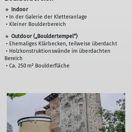
🔹
Indoor
•
In der Galerie der Kletteranlage
• Kleiner Boulderbereich
🔹
Outdoor („Bouldertempel“)
© DAV Markt Schwaben / Max Mayr
• Ehemaliges Klärbecken, teilweise überdacht
• Holzkonstruktionswände im überdachten
Bereich
• Ca. 250 m² Boulderfläche