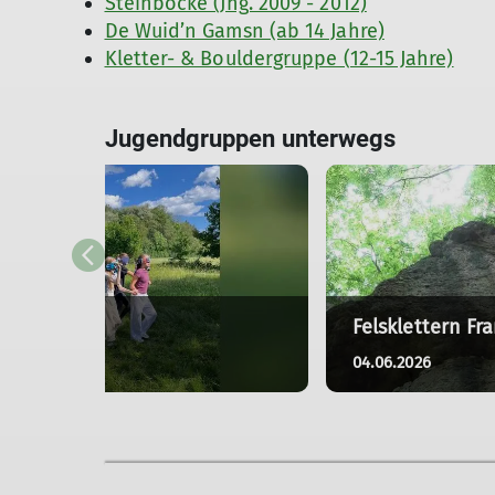
Steinböcke (Jhg. 2009 - 2012)
De Wuid’n Gamsn (ab 14 Jahre)
Kletter- & Bouldergruppe (12-15 Jahre)
Jugendgruppen unterwegs
achmittag
Felsklettern Fr
6
04.06.2026