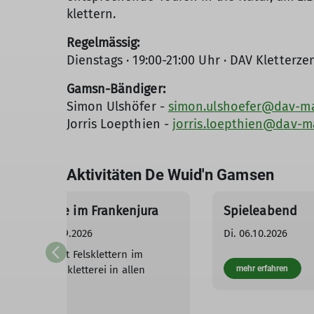
klettern.
Regelmässig:
Dienstags · 19:00-21:00 Uhr · DAV Kletter
Gamsn-Bändiger:
Simon Ulshöfer -
simon.ulshoefer@dav-m
Jorris Loepthien -
jorris.loepthien@dav-
Aktivitäten De Wuid'n Gamsen
wochenende im Frankenjura
Spieleabend
2026 - So. 20.09.2026
Di. 06.10.2026
ombiniert mit Felsklettern im
ra. Beste Lochkletterei in allen
mehr erfahren
keitsgraden.