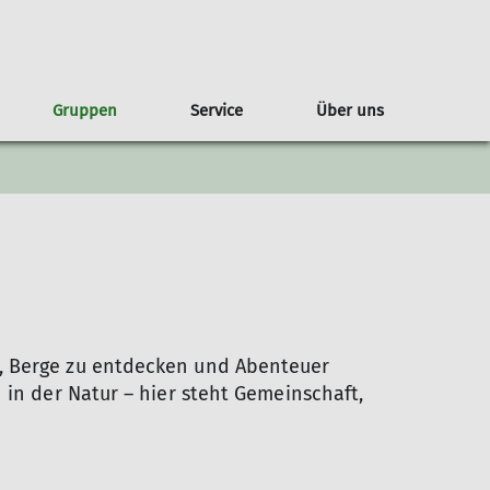
Gruppen
Service
Über uns
g
lare
Regeln
ederveranstaltungen
ahrgemeinschaften
Geschichte
Jugendgruppen
Kontakt & Anfahrt
Tourenberichte
Kontakt
Satzung
n, Berge zu entdecken und Abenteuer
 in der Natur – hier steht Gemeinschaft,