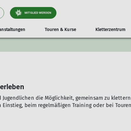
MITGLIED WERDEN
anstaltungen
Touren & Kurse
Kletterzentrum
urse & Ausbildung
Seniorengruppe
Belegungsplan & Kurse
Für Mitglieder
Ehrenamt & Mitmachen
Anmeldung & Info
Werte & Verantwortun
Downloads & Formu
Kletterabteilung & 
Radsportgruppe
Mitgli
F
 erleben
Jugendlichen die Möglichkeit, gemeinsam zu kletter
 Einstieg, beim regelmäßigen Training oder bei Touren