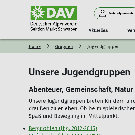
Mein.Alpenverein
Aktuelles
Ver
Home
Gruppen
Jugendgruppen
Programm
Unser Verein
Anlage & Klettern am Turm
Familiengruppe
Mitglied werden
Touren
Unser Team
Vorträge
K
Unsere Jugendgruppen
Abenteuer, Gemeinschaft, Natur
Unsere Jugendgruppen bieten Kindern und 
draußen zu erleben. Ob beim spielerischen
Spaß und Bewegung im Mittelpunkt.
Bergdohlen (Jhg. 2012-2015)