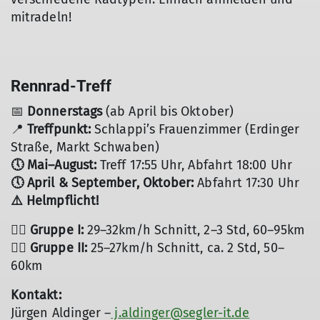
mitradeln!
Rennrad-Treff
© DAV Markt Schwaben
📅
Donnerstags
(ab April bis Oktober)
📍
Treffpunkt:
Schlappi’s Frauenzimmer (Erdinger
Straße, Markt Schwaben)
🕔 Mai–August:
Treff 17:55 Uhr, Abfahrt 18:00 Uhr
🕔 April & September, Oktober:
Abfahrt 17:30 Uhr
⚠️ Helmpflicht!
🚴‍♂️ Gruppe I:
29–32km/h Schnitt, 2–3 Std, 60–95km
🚴‍♂️ Gruppe II:
25–27km/h Schnitt, ca. 2 Std, 50–
60km
Kontakt:
Jürgen Aldinger –
j.aldinger@segler-it.de