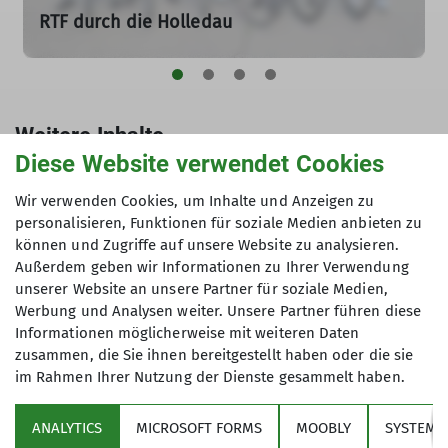
RTF durch die Holledau
Radtour · 17. Mai
17.05.2026
Schnelle Ausfahrt durch die Hopfenregion mit Top-
Organisation und herrlicher Landschaft
Weitere Inhalte
Diese Website verwendet Cookies
📁
Alle Inhalte der Radsportgruppe
mehr erfahren
🏔️
Alle Tourenberichte der Sektion
Wir verwenden Cookies, um Inhalte und Anzeigen zu
personalisieren, Funktionen für soziale Medien anbieten zu
📅
Aktuelles aus der Sektion
können und Zugriffe auf unsere Website zu analysieren.
Außerdem geben wir Informationen zu Ihrer Verwendung
unserer Website an unsere Partner für soziale Medien,
Werbung und Analysen weiter. Unsere Partner führen diese
Informationen möglicherweise mit weiteren Daten
zusammen, die Sie ihnen bereitgestellt haben oder die sie
im Rahmen Ihrer Nutzung der Dienste gesammelt haben.
Über den Verein
ANALYTICS
MICROSOFT FORMS
MOOBLY
SYSTEM
Aktivitäten