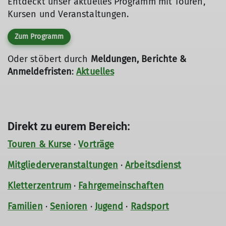
Entdeckt unser aktuelles Programm mit Touren,
mehr erfahren
Kursen und Veranstaltungen.
Zum Programm
Oder stöbert durch
Meldungen, Berichte &
Anmeldefristen
:
Aktuelles
Direkt zu eurem Bereich:
Touren & Kurse
·
Vorträge
Mitgliederveranstaltungen
·
Arbeitsdienst
Kletterzentrum
·
Fahrgemeinschaften
Familien
·
Senioren
·
Jugend
·
Radsport