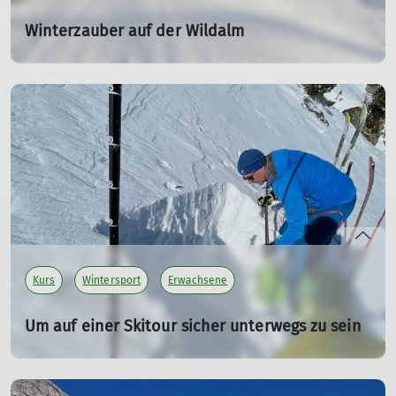
Winterzauber auf der Wildalm
SPIRI Wanderung im Januar 2023
14.01.2023
Traumhafte Winterwanderung zur Wildalm,
Mittagspause in der Traunsteiner Hütte und
Gondelabfahrt ins Tal.
mehr erfahren
Kurs
Wintersport
Erwachsene
Um auf einer Skitour sicher unterwegs zu sein
Skitourenausbildung, 26.-28.1.2024
26.01.2024