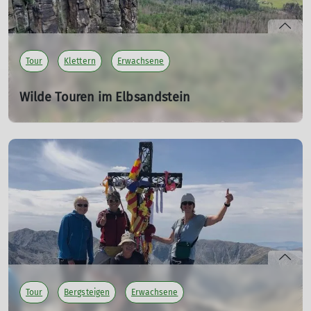
Tour
Klettern
Erwachsene
Wilde Touren im Elbsandstein
Klettersteig am 29. Mai - 02. Juni 2024
29.05.2024
Herrliche Tage in und rund um die Dessauer Hütte in
Papstdorf. Die Teilnehmer wanderten durch malerische
Landschaften, erkundeten geologische Wunder,
kletterten auf alten Pfaden und genossen
atemberaubende Ausblicke.
mehr erfahren
Tour
Bergsteigen
Erwachsene