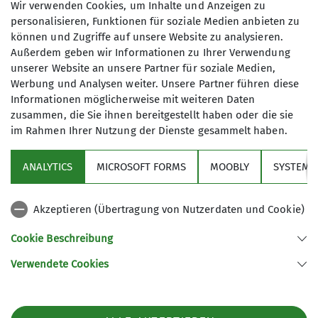
Wir verwenden Cookies, um Inhalte und Anzeigen zu
personalisieren, Funktionen für soziale Medien anbieten zu
mehr erfahren
können und Zugriffe auf unsere Website zu analysieren.
Außerdem geben wir Informationen zu Ihrer Verwendung
unserer Website an unsere Partner für soziale Medien,
Werbung und Analysen weiter. Unsere Partner führen diese
Informationen möglicherweise mit weiteren Daten
zusammen, die Sie ihnen bereitgestellt haben oder die sie
Tour
Wandern
Erwachsene
im Rahmen Ihrer Nutzung der Dienste gesammelt haben.
Herbstwanderung auf den Spitzstein
ANALYTICS
MICROSOFT FORMS
MOOBLY
SYSTEM
Wandern November 2022
06.11.2022
Andere Themen
Akzeptieren (Übertragung von Nutzerdaten und Cookie)
Nach einem steilen Aufstieg und tollen Ausblicken
genossen wir in der Altkaseralm eine gemütliche Einkehr
Cookie Beschreibung
und kehrten zufrieden zurück.
Aktivität
Familien
Highlight
Jugend
Klettern
Verwendete Cookies
Kletterzentrum
Porträt
Radgruppe
Radsport
mehr erfahren
Senioren
Team
Tour
Verleih
Wandern