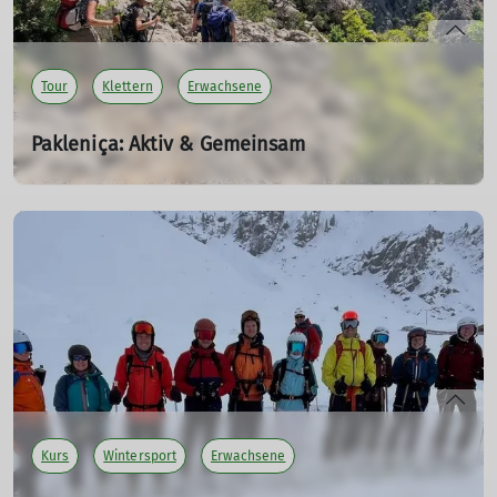
Tour
Klettern
Erwachsene
Pakleniça: Aktiv & Gemeinsam
Klettern, Wandern & Meer | 26. April-02. Mai
26.04.2025
Sonne statt Regen, Kletterspaß für alle, entspannte
Abende mit Meerblick und Kochgemeinschaft.
mehr erfahren
Kurs
Wintersport
Erwachsene