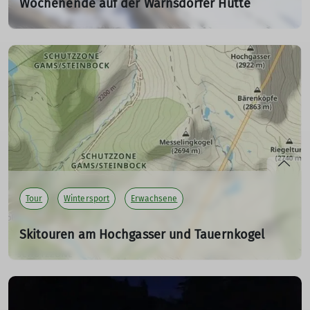
Wochenende auf der Warnsdorfer Hütte
Skitour im März 2023
17.03.2023
Eine anspruchsvolle Skitour mit atemberaubenden
Ausblicken, von den Krimmler Tauern zum Gamsspitzl
und zur Schlieferspitze.
mehr erfahren
Tour
Wintersport
Erwachsene
Skitouren am Hochgasser und Tauernkogel
Skihochtour im März 2023
03.03.2023
Anspruchsvolle Anstiege, traumhafte Aussichten und
gute Laune.