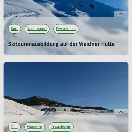
Kurs
Wintersport
Erwachsene
Skitourenausbildung auf der Weidner Hütte
Freitag, 27.01. – Sonntag, 29.01.2023.
27.01.2023
Markus Sellmeier, Benedikt Scheuerecker und Peter
Langenbacher übernahmen die Ausbildung der Gruppen.
mehr erfahren
Tour
Wandern
Erwachsene