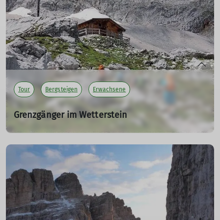
Ochsenhorn und Hinterhorn bis hin zu
atemberaubenden Ausblicken und gemütlichen Pausen.
Ein unvergessliches Abenteuer in den Bergen.
mehr erfahren
Tour
Bergsteigen
Erwachsene
Grenzgänger im Wetterstein
Bergsteigen am 28. - 30. Juni 2024
28.06.2024
Zu neunt reisten wir nach Leutasch, erklommen bei
Sonnenschein die Meilerhütte, genossen großartige
Aussichten, bestiegen die westliche Törlspitze und den
Frauenalplkopf, besuchten das Schachenhaus und den
Alpengarten, und beendeten unser Wochenende mit
einem Bad im Ferchensee.