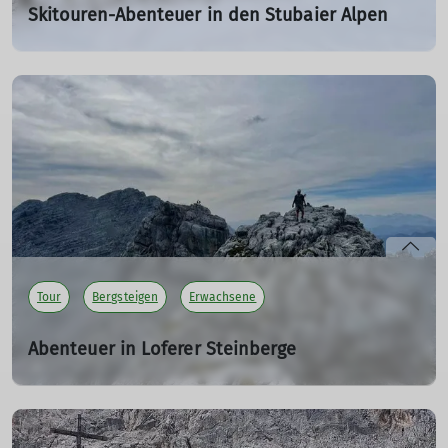
Skitouren-Abenteuer in den Stubaier Alpen
Skitouren-Ausbildung, 21. + 24.-26. Januar 2025
24.01.2025
Lawinenkunde, Techniktraining und Gipfelglück – ein
unvergessliches Skitouren-Wochenende auf der
Potsdamer Hütte!
mehr erfahren
Tour
Bergsteigen
Erwachsene
Abenteuer in Loferer Steinberge
Bergsteigen am Wochenende 7.-8. Sep.
07.09.2024
Von beeindruckenden Kletterpassagen auf das Große