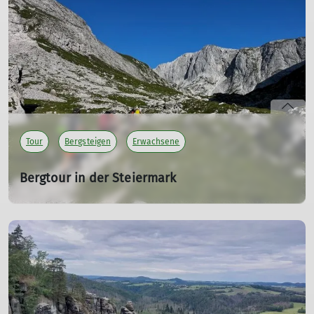
Wie immer war das jedes Jahr angebotene
Skitourenausbildung schnell ausgebucht. Ein schönes,
lehrreiches Wochenende für alle Teilnehmer.
mehr erfahren
Tour
Bergsteigen
Erwachsene
Bergtour in der Steiermark
Bergsteigen im Hochschwabgebirge, Juli 2024
25.07.2024
Vier unvergessliche Tage in der Steiermark mit
atemberaubenden Ausblicken und anspruchsvollen
Anstiegen.
mehr erfahren