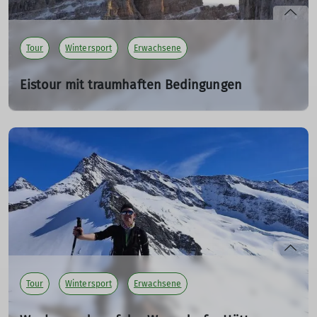
mehr erfahren
Tour
Wintersport
Erwachsene
Eistour mit traumhaften Bedingungen
Skihochtour und Eisklettern im April 2023
01.04.2023
Ski- und Klettertour über die Nordrinne der Cima Brenta,
anspruchsvolle Kletterei und tolle Ausblicke.
mehr erfahren
Tour
Wintersport
Erwachsene