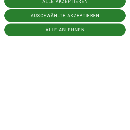
ALLE AKZEPTIEREN
Wintersport
AUSGEWÄHLTE AKZEPTIEREN
ALLE ABLEHNEN
Über den Verein
Aktivitäten
Service
Sektion Markt Schwaben des Deutschen Alpenvereins e.V.
Sägmühlenweg 45
85570 Markt Schwaben
Telefon +4981219891680
Kontakt