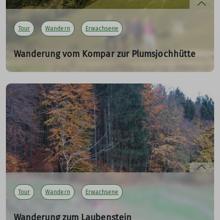
Tour
Wandern
Erwachsene
Wanderung vom Kompar zur Plumsjochhütte
SPIRI Wanderung am 15.10.2022
15.10.2022
Tolle Ausblicke, Sonne und eine ruhige Naturerfahrung.
mehr erfahren
Tour
Wandern
Erwachsene
Wanderung zum Laubenstein