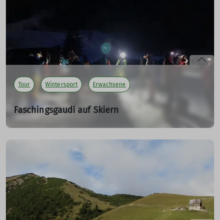
mehr erfahren
Tour
Wintersport
Erwachsene
Faschingsgaudi auf Skiern
Skitour am 16 Februar 2023
16.02.2023
Verkleidet ging's am Unsinnigen Donnerstag zum
Taubensteinhaus – mit Musik und guter Stimmung.
mehr erfahren