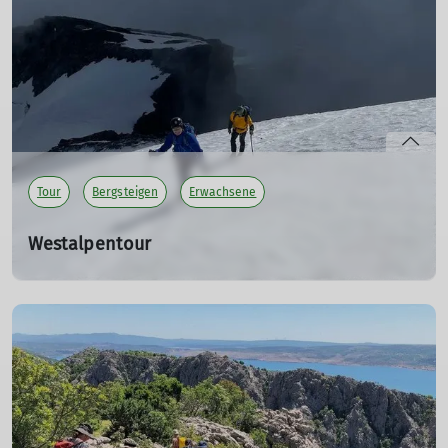
von einem Besuch des Adventmarkts in Bad Feilnbach.
mehr erfahren
Tour
Bergsteigen
Erwachsene
Westalpentour
Hochtour | 15.–20. Juli
15.07.2025
Eine abwechslungsreiche Hochtourenwoche in den
Westalpen mit beeindruckenden Bergpanoramen.
mehr erfahren