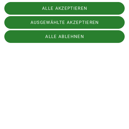
an: Es wurde uns viel Neues über die Alpenflora
und -fauna vermittelt und wir haben viel Zeit dort
ALLE AKZEPTIEREN
verbracht. Der Besuch ist sehr zu empfehlen!
AUSGEWÄHLTE AKZEPTIEREN
ALLE ABLEHNEN
Am Sonntag sollte mittags das Wetter