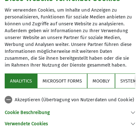
Wir verwenden Cookies, um Inhalte und Anzeigen zu
personalisieren, Funktionen für soziale Medien anbieten zu
können und Zugriffe auf unsere Website zu analysieren.
Außerdem geben wir Informationen zu Ihrer Verwendung
unserer Website an unsere Partner für soziale Medien,
Werbung und Analysen weiter. Unsere Partner führen diese
Informationen möglicherweise mit weiteren Daten
zusammen, die Sie ihnen bereitgestellt haben oder die sie
im Rahmen Ihrer Nutzung der Dienste gesammelt haben.
ANALYTICS
MICROSOFT FORMS
MOOBLY
SYSTEM
Akzeptieren (Übertragung von Nutzerdaten und Cookie)
Ein Teil hat dort an einer Führung durch das
Cookie Beschreibung
Jagdschloss am Schachen von König Ludwig
Verwendete Cookies
teilgenommen und wir waren sehr beeindruckt!
Anschließend stand der Besuch im Alpengarten