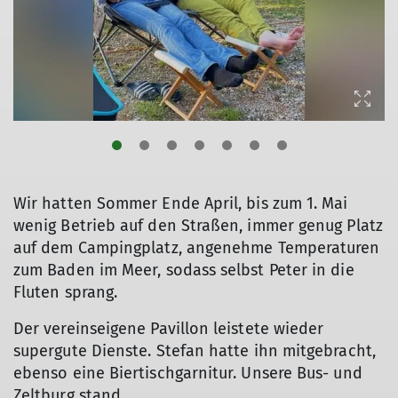
© DAV Markt Schwaben | Foto Hildegard Petschik
© DAV Markt Schwaben | Foto Hildegard Petschik
© DAV Markt Schwaben | Foto Karin und Peter Tkaczuk
©
Wir hatten Sommer Ende April, bis zum 1. Mai
wenig Betrieb auf den Straßen, immer genug Platz
auf dem Campingplatz, angenehme Temperaturen
zum Baden im Meer, sodass selbst Peter in die
Fluten sprang.
Der vereinseigene Pavillon leistete wieder
supergute Dienste. Stefan hatte ihn mitgebracht,
ebenso eine Biertischgarnitur. Unsere Bus- und
Zeltburg stand.