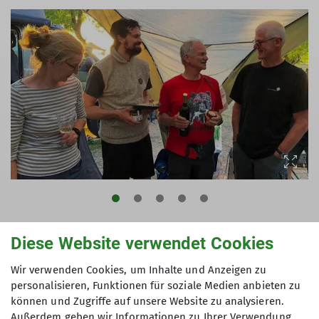
Diese Website verwendet Cookies
Lust auf mehr?
Wir verwenden Cookies, um Inhalte und Anzeigen zu
personalisieren, Funktionen für soziale Medien anbieten zu
👉
Hier findet ihr weitere Inhalte, aktuelle
können und Zugriffe auf unsere Website zu analysieren.
Angebote & unser Programm
Außerdem geben wir Informationen zu Ihrer Verwendung