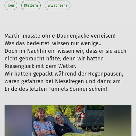
Tour
Klettern
Erwachsene
Martin musste ohne Daunenjacke verreisen!
Was das bedeutet, wissen nur wenige…
Doch im Nachhinein wissen wir, dass er sie auch
nicht gebraucht hätte, denn wir hatten
Riesenglück mit dem Wetter.
Wir hatten gepackt während der Regenpausen,
waren gefahren bei Nieselregen und dann: am
Ende des letzten Tunnels Sonnenschein!
© DAV Markt Schwaben | Foto Lutz Gründel
© DAV Markt Schwaben | Foto Hildegard Petschik
© DAV Markt Schwaben | Foto Sebastian Gründel