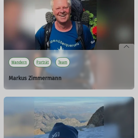
Silke leitet die Familiengruppe unserer Sektion und
organisiert gemeinsame Aktivitäten für Familien. Ob
Familienklettern, Wanderungen oder Ausflüge – im
Mittelpunkt stehen Gemeinschaft und gemeinsame
Naturerlebnisse.
mehr erfahren
Wandern
Porträt
Team
Markus Zimmermann
Tourenleiter Wandern
25.09.2025
Markus begeistert sich für Hütten- und
Fernwanderungen, Schneeschuhtouren und alpine
Erlebnisse abseits der bekannten Wege. Als Tourenleiter
möchte er seine Faszination für die Berge mit anderen
teilen.