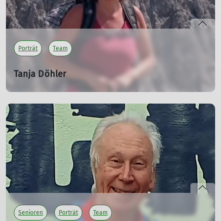
Porträt
Team
Tanja Döhler
Touren- und Ausbildungsreferentin
20.04.2024
Tanja koordiniert das Touren- und Ausbildungsangebot
unserer Sektion. Sie fördert den Austausch zwischen
Tourenleitern, Trainern und Organisatoren und
unterstützt die Weiterentwicklung unseres Programms.
mehr erfahren
Senioren
Porträt
Team