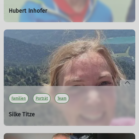
Hubert Inhofer
Leiter Seniorengruppe
20.04.2024
Hubert organisiert die Seniorengruppe unserer Sektion.
Gemeinsam mit anderen Mitgliedern ist er regelmäßig
beim Wandern, Radfahren und bei geselligen Treffen
aktiv.
mehr erfahren
Familien
Porträt
Team
Silke Titze
Familiengruppenleiterin
20.04.2024