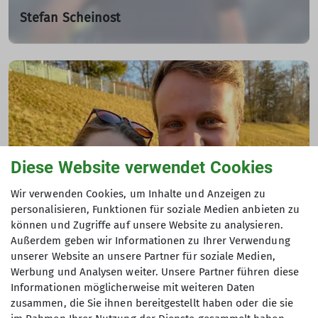
Stefan Scheinost
Fachübungsleiter Kletterbetreuer
04.03.2025
Seit über 30 Jahren ist Stefan mit Leidenschaft im
Klettersport unterwegs. Als Fachübungsleiter unterstützt
er unsere Schnupperkurse und vermittelt Sicherheit und
Freude am Klettern.
mehr erfahren
Diese Website verwendet Cookies
Wir verwenden Cookies, um Inhalte und Anzeigen zu
personalisieren, Funktionen für soziale Medien anbieten zu
Familien
Porträt
Team
können und Zugriffe auf unsere Website zu analysieren.
Außerdem geben wir Informationen zu Ihrer Verwendung
Andi und Lara Wolff
unserer Website an unsere Partner für soziale Medien,
Werbung und Analysen weiter. Unsere Partner führen diese
Leitung Familienklettergruppe Samstag
Informationen möglicherweise mit weiteren Daten
24.05.2025
zusammen, die Sie ihnen bereitgestellt haben oder die sie
Seit Februar 2025 leiten Andi und Lara die