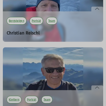
mehr erfahren
Bergsteigen
Porträt
Team
Christian Reischl
Trainer Bergsteigen und Hochtouren
02.12.2024
Christian teilt seine Begeisterung für Bergsteigen und
Hochtouren gerne mit anderen. Als Trainer vermittelt er
Wissen, begleitet Touren und schafft unvergessliche
Bergerlebnisse.
mehr erfahren
Klettern
Porträt
Team