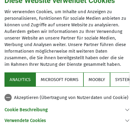
Diese Website verwendet Cookies
Wer gerne in Gesellschaft aktiv unterwegs ist und
neue Kontakte knüpfen möchte, ist bei uns
Wir verwenden Cookies, um Inhalte und Anzeigen zu
herzlich willkommen.
personalisieren, Funktionen für soziale Medien anbieten zu
können und Zugriffe auf unsere Website zu analysieren.
👉 Mehr zur Seniorengruppe
Außerdem geben wir Informationen zu Ihrer Verwendung
unserer Website an unsere Partner für soziale Medien,
Werbung und Analysen weiter. Unsere Partner führen diese
Informationen möglicherweise mit weiteren Daten
zusammen, die Sie ihnen bereitgestellt haben oder die sie
im Rahmen Ihrer Nutzung der Dienste gesammelt haben.
Über den Verein
ANALYTICS
MICROSOFT FORMS
MOOBLY
SYSTEM
Aktivitäten
Akzeptieren (Übertragung von Nutzerdaten und Cookie)
Service
Cookie Beschreibung
Verwendete Cookies
Sektion Markt Schwaben des Deutschen Alpenvereins e.V.
Sägmühlenweg 45