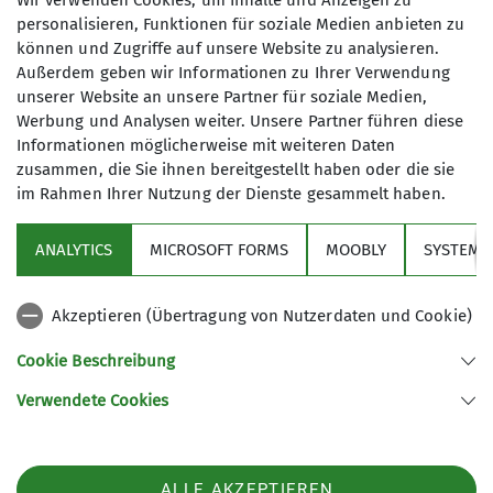
Wir verwenden Cookies, um Inhalte und Anzeigen zu
teilen.
personalisieren, Funktionen für soziale Medien anbieten zu
können und Zugriffe auf unsere Website zu analysieren.
Mehr zur
Familiengruppe
Außerdem geben wir Informationen zu Ihrer Verwendung
unserer Website an unsere Partner für soziale Medien,
Werbung und Analysen weiter. Unsere Partner führen diese
Informationen möglicherweise mit weiteren Daten
zusammen, die Sie ihnen bereitgestellt haben oder die sie
im Rahmen Ihrer Nutzung der Dienste gesammelt haben.
Über den Verein
ANALYTICS
MICROSOFT FORMS
MOOBLY
SYSTEM
Aktivitäten
Akzeptieren (Übertragung von Nutzerdaten und Cookie)
Service
Cookie Beschreibung
Verwendete Cookies
Sektion Markt Schwaben des Deutschen Alpenvereins e.V.
Sägmühlenweg 45
85570 Markt Schwaben
Telefon +4981219891680
ALLE AKZEPTIEREN