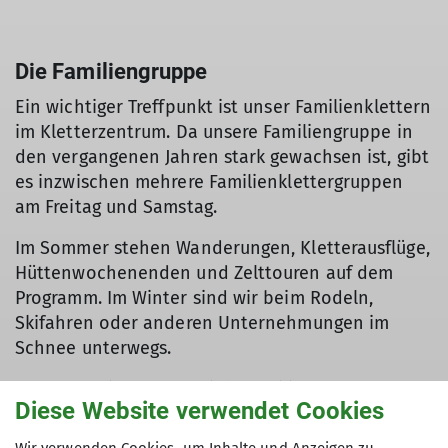
Die Familiengruppe
Ein wichtiger Treffpunkt ist unser Familienklettern
im Kletterzentrum. Da unsere Familiengruppe in
den vergangenen Jahren stark gewachsen ist, gibt
es inzwischen mehrere Familienklettergruppen
am Freitag und Samstag.
Im Sommer stehen Wanderungen, Kletterausflüge,
Hüttenwochenenden und Zelttouren auf dem
Programm. Im Winter sind wir beim Rodeln,
Skifahren oder anderen Unternehmungen im
Schnee unterwegs.
Ich freue mich darauf, viele Familien
Diese Website verwendet Cookies
kennenzulernen und gemeinsam schöne
Erlebnisse in den Bergen und in der Natur zu