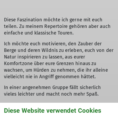
Diese Faszination möchte ich gerne mit euch
teilen. Zu meinem Repertoire gehören aber auch
einfache und klassische Touren.
Ich möchte euch motivieren, den Zauber der
Berge und deren Wildnis zu erleben, euch von der
Natur inspirieren zu lassen, aus eurer
Komfortzone über eure Grenzen hinaus zu
wachsen, um Hürden zu nehmen, die ihr alleine
vielleicht nie in Angriff genommen hättet.
In einer angenehmen Gruppe fällt sicherlich
vieles leichter und macht noch mehr Spaß.
Das Zitat von Johann Wolfgang von Goethe „Nur
Diese Website verwendet Cookies
wo Du zu Fuß warst bist Du auch wirklich