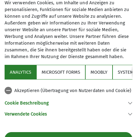
gewesen“ begleitet mich seither und wer diese
Wir verwenden Cookies, um Inhalte und Anzeigen zu
Faszination erlebt, wird dieses Zitat verstehen.
personalisieren, Funktionen für soziale Medien anbieten zu
können und Zugriffe auf unsere Website zu analysieren.
Euer, Markus“
Außerdem geben wir Informationen zu Ihrer Verwendung
unserer Website an unsere Partner für soziale Medien,
Werbung und Analysen weiter. Unsere Partner führen diese
Informationen möglicherweise mit weiteren Daten
zusammen, die Sie ihnen bereitgestellt haben oder die sie
im Rahmen Ihrer Nutzung der Dienste gesammelt haben.
Über den Verein
ANALYTICS
MICROSOFT FORMS
MOOBLY
SYSTEM
Aktivitäten
Akzeptieren (Übertragung von Nutzerdaten und Cookie)
Service
Cookie Beschreibung
Verwendete Cookies
Sektion Markt Schwaben des Deutschen Alpenvereins e.V.
Sägmühlenweg 45
85570 Markt Schwaben