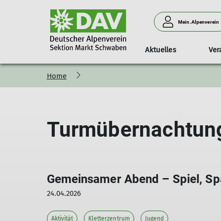
Mein.Alpenverein
Aktuelles
Ver
Home
Programm
Unser Verein
Anlage & Klettern am Turm
Familiengruppe
Mitglied werden
Touren
Unser Team
Vorträge
K
Turmübernachtung
Gemeinsamer Abend – Spiel, Spa
24.04.2026
Aktivität
Kletterzentrum
Jugend