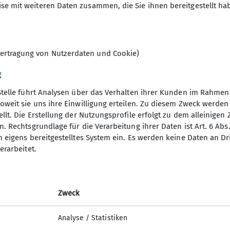
se mit weiteren Daten zusammen, die Sie ihnen bereitgestellt ha
lle Angebote & unser Programm
ertragung von Nutzerdaten und Cookie)
g
Stelle führt Analysen über das Verhalten ihrer Kunden im Rahmen
oweit sie uns ihre Einwilligung erteilen. Zu diesem Zweck werde
llt. Die Erstellung der Nutzungsprofile erfolgt zu dem alleinigen 
vitäten
Service
. Rechtsgrundlage für die Verarbeitung ihrer Daten ist Art. 6 Abs. 
n eigens bereitgestelltes System ein. Es werden keine Daten an D
mm
Mitglied werden
erarbeitet.
entrum
Downloads & Formulare
Für das Sektions-Team
’s Neues?
Zweck
Analyse / Statistiken