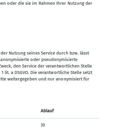
ben oder die sie im Rahmen Ihrer Nutzung der
 der Nutzung seines Service durch bzw. lässt
n anonymisierte oder pseudonymisierte
Sektion Markt Schwaben des
Zweck, den Service der verantwortlichen Stelle
Deutschen Alpenvereins e.V.
1 lit. a DSGVO. Die verantwortliche Stelle setzt
ritte weitergegeben und nur anonymisiert für
Sägmühlenweg 45
85570 Markt Schwaben
Telefon +4981219891680
Ablauf
Kontakt
30