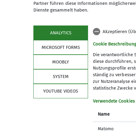
Partner führen diese Informationen möglicherwei
Noch nicht genug?
Dienste gesammelt haben.
👉
Hier findet ihr weitere Inhalte, aktue
Akzeptieren (Üb
ANALYTICS
Cookie Beschreibun
MICROSOFT FORMS
Die verantwortliche 
diese durchführen, s
MOOBLY
Nutzungsprofile erste
Über den Verein
Akti
ständig zu verbessern
SYSTEM
zur Nutzeranalyse ei
Über uns
Progra
statistische Zwecke v
YOUTUBE VIDEOS
Macht mit!
Kletterz
Geschäftstelle
Gruppen
Verwendete Cookies
Satzung
Was gibt
Name
Unterstützen
Matomo