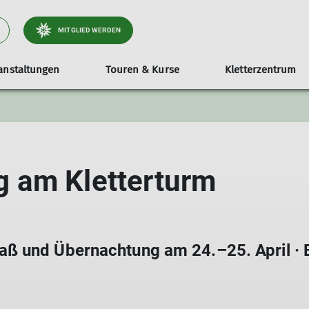
MITGLIED WERDEN
anstaltungen
Touren & Kurse
Kletterzentrum
urse & Ausbildung
Seniorengruppe
Belegungsplan & Kurse
Für Mitglieder
Ehrenamt & Mitmachen
Anmeldung & Info
Werte & Verantwortun
Downloads & Formu
Kletterabteilung & 
Radsportgruppe
Mitgli
F
 am Kletterturm
ß und Übernachtung am 24.–25. April · 