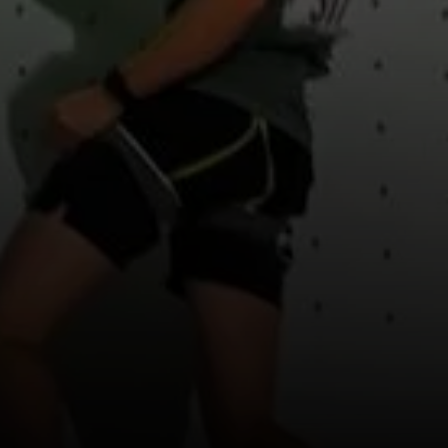
© Sportlerehrung Landkreis Ebersberg
© Foto: Richard Aspland / IFSC