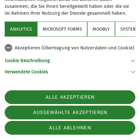
Pause geht es weiter am Soilasee vorbei,
zusammen, die Sie ihnen bereitgestellt haben oder die sie
im Rahmen Ihrer Nutzung der Dienste gesammelt haben.
steilansteigend auf den Laber Gipfel. Teilweise
brechen wir im Schnee ein bis über die Knie, was
ANALYTICS
MICROSOFT FORMS
MOOBLY
SYSTEM
es etwas anstrengend macht.
Nach ca. knapp 3 Stunden erreichen wir die
Akzeptieren (Übertragung von Nutzerdaten und Cookie)
Bergstation, dort kehren wir ein und machen
Mittag.
Cookie Beschreibung
Für den Abstieg nehmen wir die Nostalgie
Verwendete Cookies
Bergbahn vom Laber nach Oberammergau.
Angekommen am Parkplatz fahren wir nach
Hause, dankbar für einen schönen Tag.
ALLE AKZEPTIEREN
Danke an alle mit Geher für die schöne Tour.
AUSGEWÄHLTE AKZEPTIEREN
ALLE ABLEHNEN