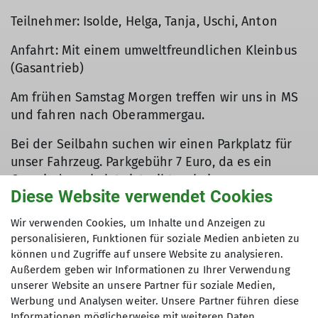
Teilnehmer: Isolde, Helga, Tanja, Uschi, Anton
Anfahrt: Mit einem umweltfreundlichen Kleinbus
(Gasantrieb)
Am frühen Samstag Morgen treffen wir uns in MS
und fahren nach Oberammergau.
Bei der Seilbahn suchen wir einen Parkplatz für
unser Fahrzeug. Parkgebühr 7 Euro, da es ein
Gemeindeparkplatz ist, gibt es keine
Diese Website verwendet Cookies
Rückvergütung bei benutzen der Seilbahn.
Wir verwenden Cookies, um Inhalte und Anzeigen zu
Bei frostigen Temperaturen (-4°C) gehen wir bei
personalisieren, Funktionen für soziale Medien anbieten zu
der Seilbahn über verschneite Wirtschaftswege
können und Zugriffe auf unsere Website zu analysieren.
los, Richtung Soila Alm. Der langsam ansteigende
Außerdem geben wir Informationen zu Ihrer Verwendung
Weg, am Bachlauf entlang durch schöne
unserer Website an unsere Partner für soziale Medien,
verschneite Winterlandschaft erreichen wir nach
Werbung und Analysen weiter. Unsere Partner führen diese
eineinhalb Stunden unsern Rastplatz. Nach einer
Informationen möglicherweise mit weiteren Daten