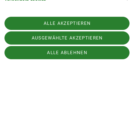
ALLE AKZEPTIEREN
Fast mystisch mutete es an, als wir aus dem Wald
heraus kamen und auf die Laubensteinalmen
AUSGEWÄHLTE AKZEPTIEREN
zuhielten; welch eine große Freude, die „zweite“
Spur in den frischen Schnee zu setzen. Wir
ALLE ABLEHNEN
freuten uns an der Sonne, die sich immer mehr
durch die Wolkendecke schob, uns wärmte und
den Blick auf den vor uns liegenden Chiemsee
öffnete und bestaunten die Grenze von „Grün und
Weiß“.
Am Gipfel des Laubensteins, 1350m
Blick auf den Chiemsee und Gipfelbrotzeit
Nach unserer Gipfelbrotzeit ging es wieder