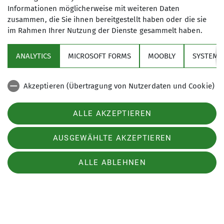
Informationen möglicherweise mit weiteren Daten
Aktivitäten
zusammen, die Sie ihnen bereitgestellt haben oder die sie
im Rahmen Ihrer Nutzung der Dienste gesammelt haben.
Service
ANALYTICS
MICROSOFT FORMS
MOOBLY
SYSTEM
Sektion Markt Schwaben des Deutschen Alpenvereins e.V.
Akzeptieren (Übertragung von Nutzerdaten und Cookie)
Sägmühlenweg 45
85570 Markt Schwaben
Cookie Beschreibung
Telefon +4981219891680
ALLE AKZEPTIEREN
Verwendete Cookies
Kontakt
AUSGEWÄHLTE AKZEPTIEREN
Impressum
Datenschutz
Datenschutz-Einstellungen
ALLE ABLEHNEN
Seitenübersicht
Barrierefreiheitserklärung