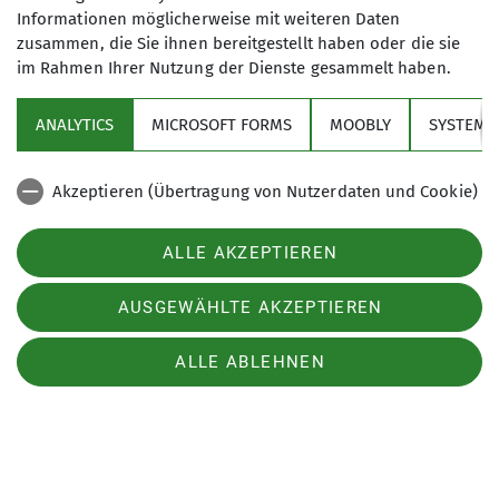
Informationen möglicherweise mit weiteren Daten
Aktivitäten
zusammen, die Sie ihnen bereitgestellt haben oder die sie
im Rahmen Ihrer Nutzung der Dienste gesammelt haben.
Service
ANALYTICS
MICROSOFT FORMS
MOOBLY
SYSTEM
Sektion Markt Schwaben des Deutschen Alpenvereins e.V.
Akzeptieren (Übertragung von Nutzerdaten und Cookie)
Sägmühlenweg 45
85570 Markt Schwaben
Cookie Beschreibung
Telefon +4981219891680
ALLE AKZEPTIEREN
Verwendete Cookies
Kontakt
AUSGEWÄHLTE AKZEPTIEREN
Impressum
Datenschutz
Datenschutz-Einstellungen
ALLE ABLEHNEN
Seitenübersicht
Barrierefreiheitserklärung