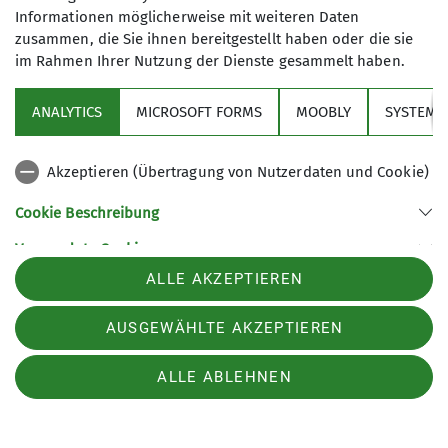
Informationen möglicherweise mit weiteren Daten
Über den Verein
zusammen, die Sie ihnen bereitgestellt haben oder die sie
im Rahmen Ihrer Nutzung der Dienste gesammelt haben.
Aktivitäten
ANALYTICS
MICROSOFT FORMS
MOOBLY
SYSTEM
Service
Akzeptieren (Übertragung von Nutzerdaten und Cookie)
Sektion Markt Schwaben des Deutschen Alpenvereins e.V.
Cookie Beschreibung
Sägmühlenweg 45
Verwendete Cookies
85570 Markt Schwaben
Telefon +4981219891680
ALLE AKZEPTIEREN
Kontakt
AUSGEWÄHLTE AKZEPTIEREN
Impressum
Datenschutz
Datenschutz-Einstellungen
ALLE ABLEHNEN
Seitenübersicht
Barrierefreiheitserklärung