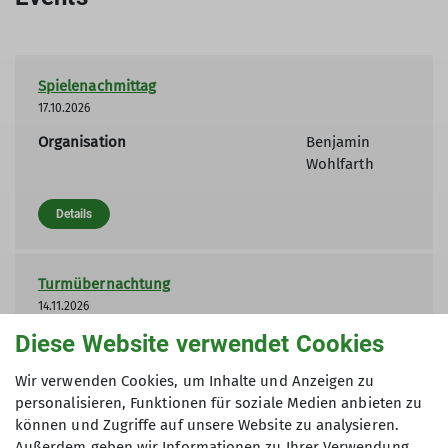
Spielenachmittag
17.10.2026
Organisation
Benjamin
Wohlfarth
Details
Turmübernachtung
14.11.2026
Diese Website verwendet Cookies
Organisation
Benjamin
Wohlfarth
Wir verwenden Cookies, um Inhalte und Anzeigen zu
personalisieren, Funktionen für soziale Medien anbieten zu
Details
können und Zugriffe auf unsere Website zu analysieren.
Außerdem geben wir Informationen zu Ihrer Verwendung