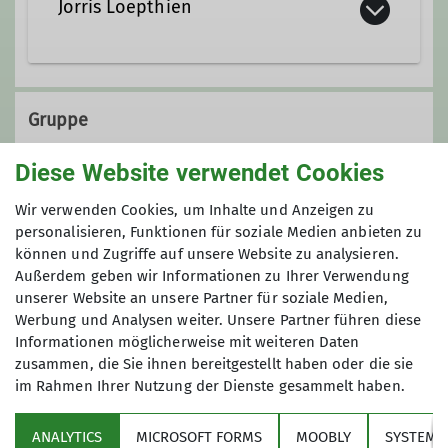
Jorris Loepthien
jorris.loepthien@dav-
marktschwaben.de
Gruppe
Diese Website verwendet Cookies
De Wuid’n Gamsn (Ab 14 Jahren)
Wir verwenden Cookies, um Inhalte und Anzeigen zu
personalisieren, Funktionen für soziale Medien anbieten zu
können und Zugriffe auf unsere Website zu analysieren.
Außerdem geben wir Informationen zu Ihrer Verwendung
Neben den fixen Terminen verabreden
unserer Website an unsere Partner für soziale Medien,
wir uns auch öfters zu weiteren
Werbung und Analysen weiter. Unsere Partner führen diese
Touren und Veranstaltungen. Neue
Informationen möglicherweise mit weiteren Daten
Kletter- und Bergbegeisterte sind
zusammen, die Sie ihnen bereitgestellt haben oder die sie
jederzeit willkommen. Meld’s euch
im Rahmen Ihrer Nutzung der Dienste gesammelt haben.
Über den Verein
einfach bei uns.
ANALYTICS
MICROSOFT FORMS
MOOBLY
SYSTEM