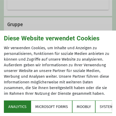
benjamin.wohlfarth@dav-
marktschwaben.de
Gruppe
Diese Website verwendet Cookies
Bergdohlen (Jgh. 2011-2015)
Wir verwenden Cookies, um Inhalte und Anzeigen zu
personalisieren, Funktionen für soziale Medien anbieten zu
können und Zugriffe auf unsere Website zu analysieren.
Außerdem geben wir Informationen zu Ihrer Verwendung
Servus! Wir, die „Bergdohlen“, treffen
unserer Website an unsere Partner für soziale Medien,
uns donnerstags von 17:30 bis 19:00
Werbung und Analysen weiter. Unsere Partner führen diese
Uhr am Kletterturm. Spaß steht im
Informationen möglicherweise mit weiteren Daten
Vordergrund! Aktuell keine freien
zusammen, die Sie ihnen bereitgestellt haben oder die sie
Plätze, aber es gibt eine Warteliste.
im Rahmen Ihrer Nutzung der Dienste gesammelt haben.
Über den Verein
Details
ANALYTICS
MICROSOFT FORMS
MOOBLY
SYSTEM
Aktivitäten