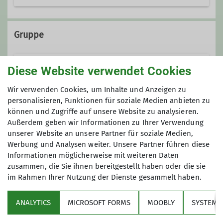
johannes.goester@dav-
marktschwaben.de
Gruppe
Diese Website verwendet Cookies
Kletter- & Bouldergruppe (ca. 12 - 15
Jahre)
Wir verwenden Cookies, um Inhalte und Anzeigen zu
personalisieren, Funktionen für soziale Medien anbieten zu
können und Zugriffe auf unsere Website zu analysieren.
Außerdem geben wir Informationen zu Ihrer Verwendung
Für Jugendliche gibt’s einen
unserer Website an unsere Partner für soziale Medien,
Halbjahreskurs mit gezieltem
Werbung und Analysen weiter. Unsere Partner führen diese
Klettertraining. Treffen: donnerstags
Informationen möglicherweise mit weiteren Daten
(außer in den Ferien) im DAV
zusammen, die Sie ihnen bereitgestellt haben oder die sie
Kletterzentrum Markt Schwaben.
im Rahmen Ihrer Nutzung der Dienste gesammelt haben.
Über den Verein
Details
ANALYTICS
MICROSOFT FORMS
MOOBLY
SYSTEM
Aktivitäten