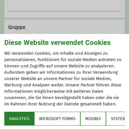
benjamin.wohlfarth@dav-
marktschwaben.de
Gruppe
Diese Website verwendet Cookies
Bergdohlen (Jgh. 2011-2015)
Wir verwenden Cookies, um Inhalte und Anzeigen zu
personalisieren, Funktionen für soziale Medien anbieten zu
können und Zugriffe auf unsere Website zu analysieren.
Außerdem geben wir Informationen zu Ihrer Verwendung
Servus! Wir, die „Bergdohlen“, treffen
unserer Website an unsere Partner für soziale Medien,
uns donnerstags von 17:30 bis 19:00
Werbung und Analysen weiter. Unsere Partner führen diese
Uhr am Kletterturm. Spaß steht im
Informationen möglicherweise mit weiteren Daten
Vordergrund! Aktuell keine freien
zusammen, die Sie ihnen bereitgestellt haben oder die sie
Plätze, aber es gibt eine Warteliste.
im Rahmen Ihrer Nutzung der Dienste gesammelt haben.
Über den Verein
Details
ANALYTICS
MICROSOFT FORMS
MOOBLY
SYSTEM
Aktivitäten