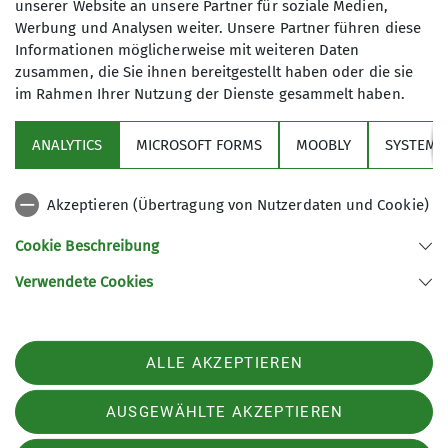
unserer Website an unsere Partner für soziale Medien,
Werbung und Analysen weiter. Unsere Partner führen diese
Details
Informationen möglicherweise mit weiteren Daten
zusammen, die Sie ihnen bereitgestellt haben oder die sie
im Rahmen Ihrer Nutzung der Dienste gesammelt haben.
Über den Verein
ANALYTICS
MICROSOFT FORMS
MOOBLY
SYSTEM
Aktivitäten
Akzeptieren (Übertragung von Nutzerdaten und Cookie)
Service
Cookie Beschreibung
Verwendete Cookies
Sektion Markt Schwaben des Deutschen Alpenvereins e.V.
Sägmühlenweg 45
85570 Markt Schwaben
Telefon +4981219891680
ALLE AKZEPTIEREN
Kontakt
AUSGEWÄHLTE AKZEPTIEREN