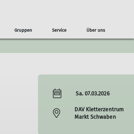
Gruppen
Service
Über uns
g
lare
Regeln
ederveranstaltungen
ahrgemeinschaften
Geschichte
Jugendgruppen
Kontakt & Anfahrt
Tourenberichte
Kontakt
Satzung
Sa. 07.03.2026
DAV Kletterzentrum
Markt Schwaben