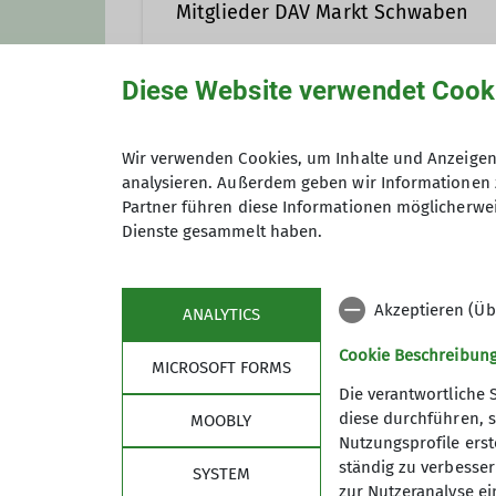
Mitglieder DAV Markt Schwaben
Diese Website verwendet Cook
Dieses Event ist offen für alle M
Am Turm
Wir verwenden Cookies, um Inhalte und Anzeigen 
analysieren. Außerdem geben wir Informationen 
Partner führen diese Informationen möglicherwei
Details
Dienste gesammelt haben.
Akzeptieren (Üb
ANALYTICS
Cookie Beschreibun
MICROSOFT FORMS
Die verantwortliche 
diese durchführen, s
MOOBLY
Nutzungsprofile erste
Über den Verein
Akti
ständig zu verbessern
SYSTEM
zur Nutzeranalyse ei