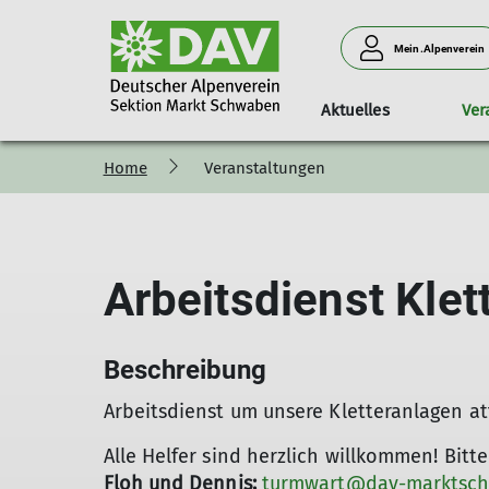
Mein.Alpenverein
Aktuelles
Ver
Home
Veranstaltungen
Programm
Unser Verein
Anlage & Klettern am Turm
Familiengruppe
Mitglied werden
Touren
Unser Team
Vorträge
K
Arbeitsdienst Klet
Beschreibung
Arbeitsdienst um unsere Kletteranlagen att
Alle Helfer sind herzlich willkommen! Bitt
Floh und Dennis:
turmwart@dav-marktsc