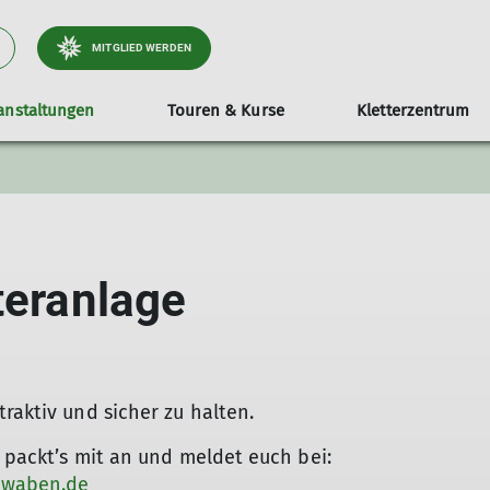
MITGLIED WERDEN
anstaltungen
Touren & Kurse
Kletterzentrum
urse & Ausbildung
Seniorengruppe
Belegungsplan & Kurse
Für Mitglieder
Ehrenamt & Mitmachen
Anmeldung & Info
Werte & Verantwortun
Downloads & Formu
Kletterabteilung & 
Radsportgruppe
Mitgli
F
teranlage
raktiv und sicher zu halten.
e packt’s mit an und meldet euch bei:
hwaben.de