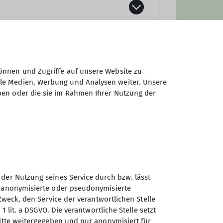
önnen und Zugriffe auf unsere Website zu
ale Medien, Werbung und Analysen weiter. Unsere
ben oder die sie im Rahmen Ihrer Nutzung der
 der Nutzung seines Service durch bzw. lässt
n anonymisierte oder pseudonymisierte
Sektion Markt Schwaben des
Zweck, den Service der verantwortlichen Stelle
Deutschen Alpenvereins e.V.
1 lit. a DSGVO. Die verantwortliche Stelle setzt
ritte weitergegeben und nur anonymisiert für