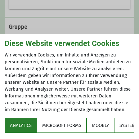
silke.titze@dav-
marktschwaben.de
Gruppe
Diese Website verwendet Cookies
Ämter
Familiengruppe
Wir verwenden Cookies, um Inhalte und Anzeigen zu
personalisieren, Funktionen für soziale Medien anbieten zu
Familiengruppen
können und Zugriffe auf unsere Website zu analysieren.
Außerdem geben wir Informationen zu Ihrer Verwendung
Für Familien, die gemeinsam draußen
unserer Website an unsere Partner für soziale Medien,
aktiv sein möchten – mit Ausflügen,
Details
Werbung und Analysen weiter. Unsere Partner führen diese
Wanderungen und Naturerlebnissen.
Informationen möglicherweise mit weiteren Daten
zusammen, die Sie ihnen bereitgestellt haben oder die sie
Details
im Rahmen Ihrer Nutzung der Dienste gesammelt haben.
Über den Verein
ANALYTICS
MICROSOFT FORMS
MOOBLY
SYSTEM
Aktivitäten