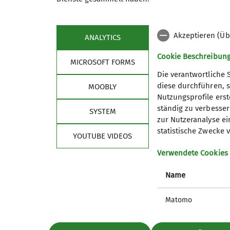
Details
Akzeptieren (Üb
ANALYTICS
Cookie Beschreibun
MICROSOFT FORMS
Die verantwortliche 
diese durchführen, s
MOOBLY
Nutzungsprofile erste
Über den Verein
Akti
ständig zu verbessern
SYSTEM
zur Nutzeranalyse ei
Über uns
Progra
statistische Zwecke v
YOUTUBE VIDEOS
Macht mit!
Kletterz
Geschäftstelle
Gruppen
Verwendete Cookies
Satzung
Was gibt
Name
Unterstützen
Matomo