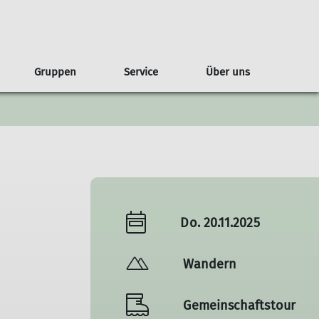
Gruppen
Service
Über uns
g
lare
Regeln
ederveranstaltungen
ahrgemeinschaften
Geschichte
Jugendgruppen
Kontakt & Anfahrt
Tourenberichte
Kontakt
Satzung
Do. 20.11.2025
Wandern
Gemeinschaftstour