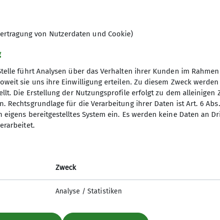
ertragung von Nutzerdaten und Cookie)
g
Stelle führt Analysen über das Verhalten ihrer Kunden im Rahmen
oweit sie uns ihre Einwilligung erteilen. Zu diesem Zweck werde
llt. Die Erstellung der Nutzungsprofile erfolgt zu dem alleinigen 
vitäten
Service
. Rechtsgrundlage für die Verarbeitung ihrer Daten ist Art. 6 Abs. 
n eigens bereitgestelltes System ein. Es werden keine Daten an D
mm
Mitglied werden
erarbeitet.
entrum
Downloads & Formulare
Für das Sektions-Team
’s Neues?
Zweck
Analyse / Statistiken