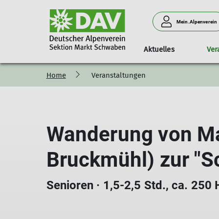
Mein.Alpenverein
Aktuelles
Ver
Home
Veranstaltungen
Programm
Unser Verein
Anlage & Klettern am Turm
Familiengruppe
Mitglied werden
Touren
Unser Team
Vorträge
K
Wanderung von M
Bruckmühl) zur "
Senioren · 1,5-2,5 Std., ca. 250