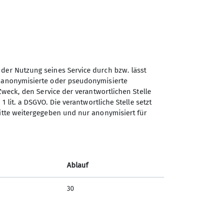
 der Nutzung seines Service durch bzw. lässt
n anonymisierte oder pseudonymisierte
Sektion Markt Schwaben des
Zweck, den Service der verantwortlichen Stelle
Deutschen Alpenvereins e.V.
1 lit. a DSGVO. Die verantwortliche Stelle setzt
ritte weitergegeben und nur anonymisiert für
Sägmühlenweg 45
85570 Markt Schwaben
Telefon +4981219891680
Ablauf
Kontakt
30