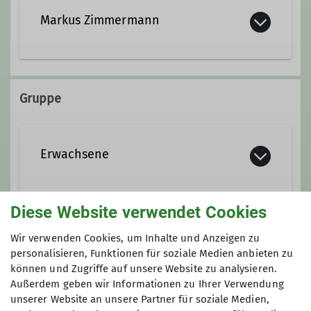
Markus Zimmermann
markus.zimmermann@dav-
marktschwaben.de
Gruppe
Erwachsene
In einer Gruppe ist man nicht nur
Diese Website verwendet Cookies
sicherer, sondern es macht auch mehr
Anmeldung bis
Wir verwenden Cookies, um Inhalte und Anzeigen zu
Spaß. Das Erwachsenen-Programm
personalisieren, Funktionen für soziale Medien anbieten zu
bietet ganzjährig leichte bis
27.02.2026
können und Zugriffe auf unsere Website zu analysieren.
mittelschwere Wanderungen an. Im
Außerdem geben wir Informationen zu Ihrer Verwendung
Sommer finden Bergtouren,
unserer Website an unsere Partner für soziale Medien,