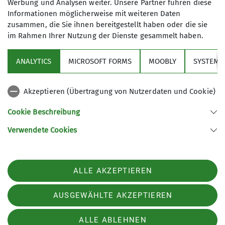
Klettersteig- und Klettertouren sowie
Werbung und Analysen weiter. Unsere Partner führen diese
Informationen möglicherweise mit weiteren Daten
Hochtouren von leicht bis
zusammen, die Sie ihnen bereitgestellt haben oder die sie
anspruchsvoll statt. Im Winter sind
im Rahmen Ihrer Nutzung der Dienste gesammelt haben.
wir hauptsächlich auf Skitour und
Über den Verein
Skihochtour unterwegs.
ANALYTICS
MICROSOFT FORMS
MOOBLY
SYSTEM
Aktivitäten
Details
Akzeptieren (Übertragung von Nutzerdaten und Cookie)
Service
Cookie Beschreibung
Verwendete Cookies
Sektion Markt Schwaben des Deutschen Alpenvereins e.V.
Sägmühlenweg 45
85570 Markt Schwaben
Telefon +4981219891680
ALLE AKZEPTIEREN
Kontakt
AUSGEWÄHLTE AKZEPTIEREN
Impressum
Datenschutz
Datenschutz-Einstellungen
ALLE ABLEHNEN