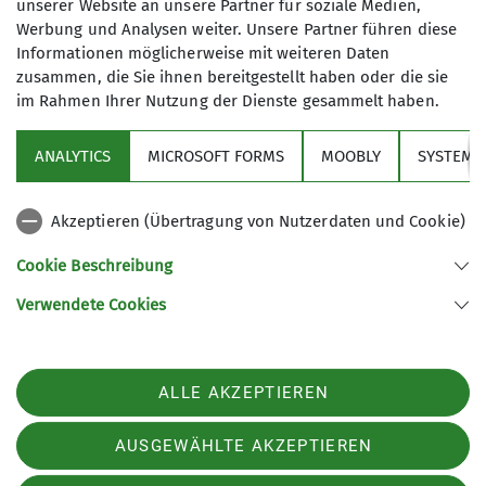
unserer Website an unsere Partner für soziale Medien,
sicherer, sondern es macht auch mehr
Werbung und Analysen weiter. Unsere Partner führen diese
Spaß. Das Erwachsenen-Programm
Informationen möglicherweise mit weiteren Daten
bietet ganzjährig leichte bis
zusammen, die Sie ihnen bereitgestellt haben oder die sie
mittelschwere Wanderungen an. Im
im Rahmen Ihrer Nutzung der Dienste gesammelt haben.
Über den Verein
Sommer finden Bergtouren,
Klettersteig- und Klettertouren sowie
ANALYTICS
MICROSOFT FORMS
MOOBLY
SYSTEM
Aktivitäten
Hochtouren von leicht bis
anspruchsvoll statt. Im Winter sind
Akzeptieren (Übertragung von Nutzerdaten und Cookie)
wir hauptsächlich auf Skitour und
Service
Skihochtour unterwegs.
Cookie Beschreibung
Verwendete Cookies
Sektion Markt Schwaben des Deutschen Alpenvereins e.V.
Details
Sägmühlenweg 45
85570 Markt Schwaben
Telefon +4981219891680
ALLE AKZEPTIEREN
Kontakt
AUSGEWÄHLTE AKZEPTIEREN