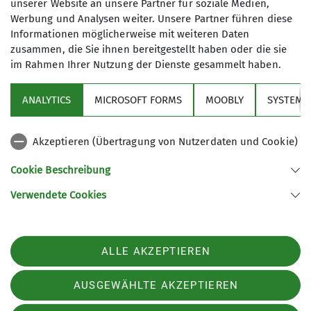
unserer Website an unsere Partner für soziale Medien,
sicherer, sondern es macht auch mehr
Werbung und Analysen weiter. Unsere Partner führen diese
Spaß. Das Erwachsenen-Programm
Informationen möglicherweise mit weiteren Daten
bietet ganzjährig leichte bis
zusammen, die Sie ihnen bereitgestellt haben oder die sie
mittelschwere Wanderungen an. Im
im Rahmen Ihrer Nutzung der Dienste gesammelt haben.
Über den Verein
Sommer finden Bergtouren,
Klettersteig- und Klettertouren sowie
ANALYTICS
MICROSOFT FORMS
MOOBLY
SYSTEM
Aktivitäten
Hochtouren von leicht bis
anspruchsvoll statt. Im Winter sind
Akzeptieren (Übertragung von Nutzerdaten und Cookie)
wir hauptsächlich auf Skitour und
Service
Skihochtour unterwegs.
Cookie Beschreibung
Verwendete Cookies
Sektion Markt Schwaben des Deutschen Alpenvereins e.V.
Details
Sägmühlenweg 45
85570 Markt Schwaben
Telefon +4981219891680
ALLE AKZEPTIEREN
Kontakt
AUSGEWÄHLTE AKZEPTIEREN