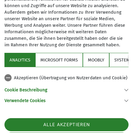
können und Zugriffe auf unsere Website zu analysieren.
Außerdem geben wir Informationen zu Ihrer Verwendung
Abwechslungsreiche Touren auf zwei
unserer Website an unsere Partner für soziale Medien,
Rädern – von gemütlich bis sportlich,
Werbung und Analysen weiter. Unsere Partner führen diese
immer gemeinsam in der Natur
Informationen möglicherweise mit weiteren Daten
unterwegs.
zusammen, die Sie ihnen bereitgestellt haben oder die sie
im Rahmen Ihrer Nutzung der Dienste gesammelt haben.
Über den Verein
Details
ANALYTICS
MICROSOFT FORMS
MOOBLY
SYSTEM
Aktivitäten
Akzeptieren (Übertragung von Nutzerdaten und Cookie)
Service
Cookie Beschreibung
Verwendete Cookies
Sektion Markt Schwaben des Deutschen Alpenvereins e.V.
Sägmühlenweg 45
85570 Markt Schwaben
Telefon +4981219891680
ALLE AKZEPTIEREN