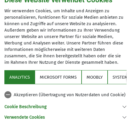
Diese Website verwendet Cookies
Radsportgruppe
Wir verwenden Cookies, um Inhalte und Anzeigen zu
personalisieren, Funktionen für soziale Medien anbieten zu
können und Zugriffe auf unsere Website zu analysieren.
Außerdem geben wir Informationen zu Ihrer Verwendung
Abwechslungsreiche Touren auf zwei
unserer Website an unsere Partner für soziale Medien,
Rädern – von gemütlich bis sportlich,
Werbung und Analysen weiter. Unsere Partner führen diese
immer gemeinsam in der Natur
Informationen möglicherweise mit weiteren Daten
unterwegs.
zusammen, die Sie ihnen bereitgestellt haben oder die sie
im Rahmen Ihrer Nutzung der Dienste gesammelt haben.
Über den Verein
Details
ANALYTICS
MICROSOFT FORMS
MOOBLY
SYSTEM
Aktivitäten
Akzeptieren (Übertragung von Nutzerdaten und Cookie)
Service
Cookie Beschreibung
Verwendete Cookies
Sektion Markt Schwaben des Deutschen Alpenvereins e.V.
Sägmühlenweg 45