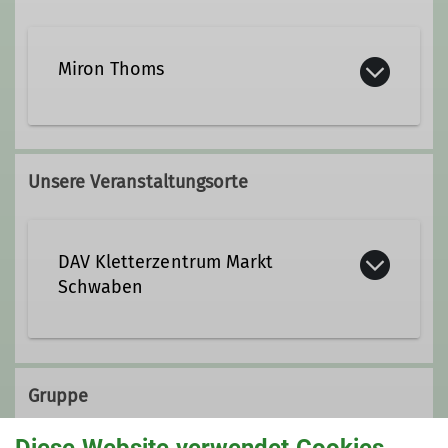
Miron Thoms
miron.thoms@dav-
marktschwaben.de
Unsere Veranstaltungsorte
DAV Kletterzentrum Markt
Schwaben
Sägmühlenweg 45
85570 Markt Schwaben
Gruppe