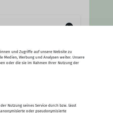
Erwachsenen-Programm bietet
önnen und Zugriffe auf unsere Website zu
lettersteig- und Klettertouren
ale Medien, Werbung und Analysen weiter. Unsere
h auf Skitour und Skihochtour
ben oder die sie im Rahmen Ihrer Nutzung der
 der Nutzung seines Service durch bzw. lässt
n anonymisierte oder pseudonymisierte