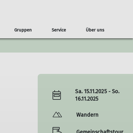
Gruppen
Service
Über uns
g
lare
Regeln
ederveranstaltungen
ahrgemeinschaften
Geschichte
Jugendgruppen
Kontakt & Anfahrt
Tourenberichte
Kontakt
Satzung
Sa. 15.11.2025 - So.
16.11.2025
Wandern
Gemeinschaftstour