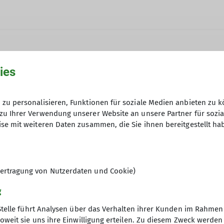
ies
nur sicherer, sondern es macht auch mehr Spaß. Das 
zu personalisieren, Funktionen für soziale Medien anbieten zu k
hwere Wanderungen an. Im Sommer finden Bergtouren, K
zu Ihrer Verwendung unserer Website an unsere Partner für sozi
31.10.2025
 anspruchsvoll statt. Im Winter sind wir hauptsächlic
se mit weiteren Daten zusammen, die Sie ihnen bereitgestellt ha
ertragung von Nutzerdaten und Cookie)
g
Stelle führt Analysen über das Verhalten ihrer Kunden im Rahmen
oweit sie uns ihre Einwilligung erteilen. Zu diesem Zweck werde