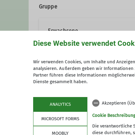
Gruppe
Erwachsene
Diese Website verwendet Cook
In einer Gruppe ist man nicht 
Wir verwenden Cookies, um Inhalte und Anzeigen 
ganzjährig leichte bis mittelsc
analysieren. Außerdem geben wir Informationen 
Anmeldung bis
sowie Hochtouren von leicht bis
Partner führen diese Informationen möglicherwei
unterwegs.
Dienste gesammelt haben.
Details
Akzeptieren (Üb
ANALYTICS
Cookie Beschreibun
MICROSOFT FORMS
Die verantwortliche 
diese durchführen, s
MOOBLY