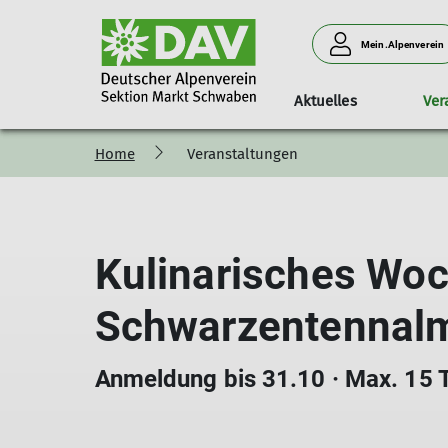
Mein.Alpenverein
Aktuelles
Ver
Home
Veranstaltungen
Programm
Unser Verein
Anlage & Klettern am Turm
Familiengruppe
Mitglied werden
Touren
Unser Team
Vorträge
K
Kulinarisches Wo
Schwarzentennal
Anmeldung bis 31.10 · Max. 15 