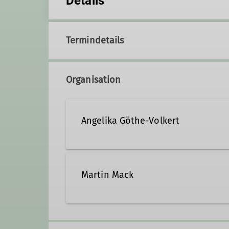
Details
Termindetails
Organisation
Angelika Göthe-Volkert
cvolkert@web.de
Martin Mack
alpendino@web.de