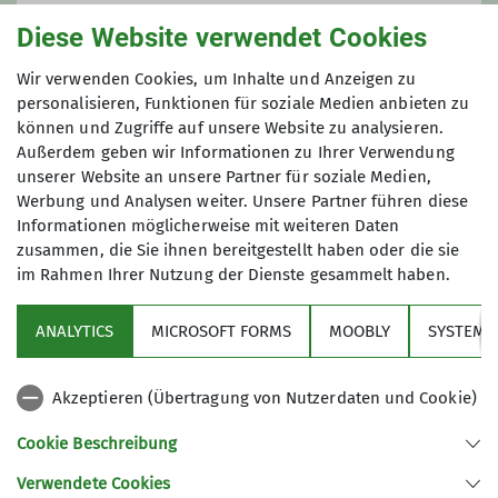
80939 München
Diese Website verwendet Cookies
Familiengruppe
Wir verwenden Cookies, um Inhalte und Anzeigen zu
personalisieren, Funktionen für soziale Medien anbieten zu
können und Zugriffe auf unsere Website zu analysieren.
Außerdem geben wir Informationen zu Ihrer Verwendung
Für Familien, die gemeinsam draußen
unserer Website an unsere Partner für soziale Medien,
aktiv sein möchten – mit Ausflügen,
Werbung und Analysen weiter. Unsere Partner führen diese
Wanderungen und Naturerlebnissen.
Informationen möglicherweise mit weiteren Daten
zusammen, die Sie ihnen bereitgestellt haben oder die sie
Details
im Rahmen Ihrer Nutzung der Dienste gesammelt haben.
Über den Verein
ANALYTICS
MICROSOFT FORMS
MOOBLY
SYSTEM
Aktivitäten
Akzeptieren (Übertragung von Nutzerdaten und Cookie)
Service
Cookie Beschreibung
Verwendete Cookies
Sektion Markt Schwaben des Deutschen Alpenvereins e.V.