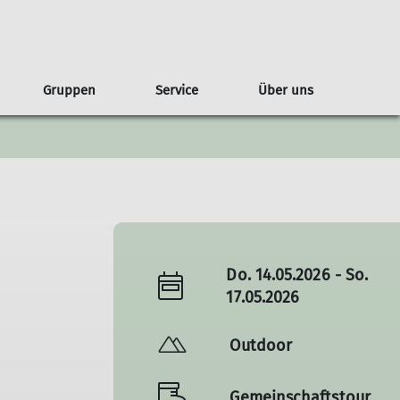
Gruppen
Service
Über uns
g
lare
Regeln
ederveranstaltungen
ahrgemeinschaften
Geschichte
Jugendgruppen
Kontakt & Anfahrt
Tourenberichte
Kontakt
Satzung
Do. 14.05.2026 - So.
17.05.2026
Outdoor
Gemeinschaftstour