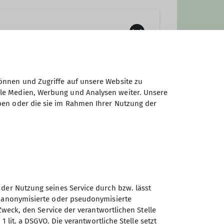
Erwachsenen-Programm bietet
önnen und Zugriffe auf unsere Website zu
lettersteig- und Klettertouren
ale Medien, Werbung und Analysen weiter. Unsere
h auf Skitour und Skihochtour
ben oder die sie im Rahmen Ihrer Nutzung der
 der Nutzung seines Service durch bzw. lässt
n anonymisierte oder pseudonymisierte
Sektion Markt Schwaben des
Zweck, den Service der verantwortlichen Stelle
Deutschen Alpenvereins e.V.
1 lit. a DSGVO. Die verantwortliche Stelle setzt