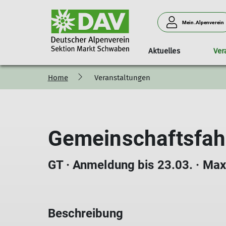
Mein.Alpenverein
Aktuelles
Ver
Home
Veranstaltungen
Programm
Unser Verein
Anlage & Klettern am Turm
Familiengruppe
Mitglied werden
Touren
Unser Team
Vorträge
K
Gemeinschaftsfahr
GT · Anmeldung bis 23.03. · Max
Beschreibung