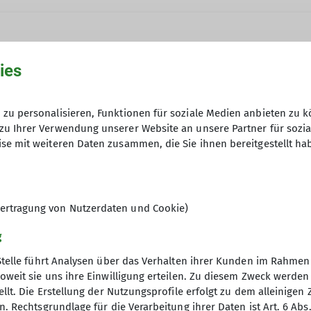
ies
nur sicherer, sondern es macht auch mehr Spaß. Das 
zu personalisieren, Funktionen für soziale Medien anbieten zu k
hwere Wanderungen an. Im Sommer finden Bergtouren, K
zu Ihrer Verwendung unserer Website an unsere Partner für sozi
23.03.2026
 anspruchsvoll statt. Im Winter sind wir hauptsächlic
se mit weiteren Daten zusammen, die Sie ihnen bereitgestellt ha
ertragung von Nutzerdaten und Cookie)
g
Stelle führt Analysen über das Verhalten ihrer Kunden im Rahmen
oweit sie uns ihre Einwilligung erteilen. Zu diesem Zweck werde
llt. Die Erstellung der Nutzungsprofile erfolgt zu dem alleinigen 
vitäten
Service
. Rechtsgrundlage für die Verarbeitung ihrer Daten ist Art. 6 Abs. 