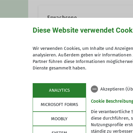
Erwachsene
Diese Website verwendet Cook
In einer Gruppe ist man nicht 
Wir verwenden Cookies, um Inhalte und Anzeigen 
ganzjährig leichte bis mittelsc
analysieren. Außerdem geben wir Informationen 
Anmeldung bis
sowie Hochtouren von leicht bis
Partner führen diese Informationen möglicherwei
unterwegs.
Dienste gesammelt haben.
Details
Akzeptieren (Üb
ANALYTICS
Cookie Beschreibun
MICROSOFT FORMS
Die verantwortliche 
diese durchführen, s
MOOBLY
Nutzungsprofile erste
Über den Verein
Akti
ständig zu verbessern