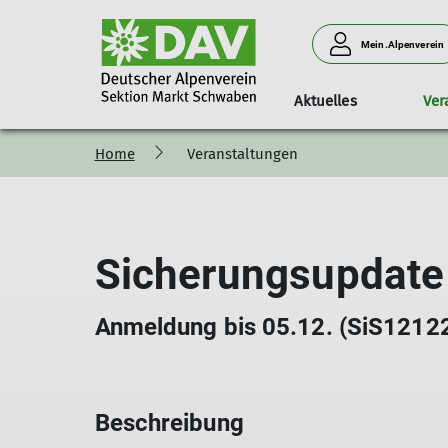
Mein.Alpenverein
Aktuelles
Ver
Home
Veranstaltungen
Programm
Unser Verein
Anlage & Klettern am Turm
Familiengruppe
Mitglied werden
Touren
Unser Team
Vorträge
K
Sicherungsupdate 
Anmeldung bis 05.12. (SiS1212
Beschreibung