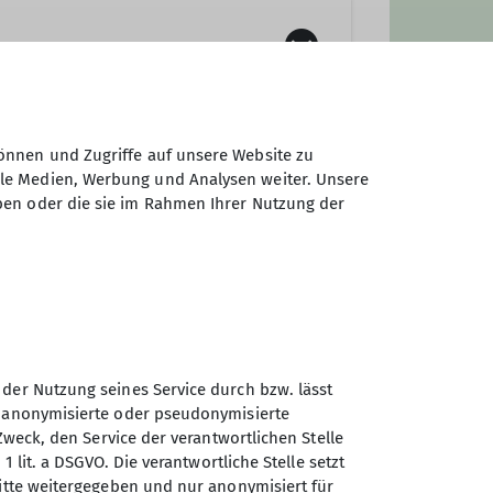
Erwachsenen-Programm bietet
lettersteig- und Klettertouren
h auf Skitour und Skihochtour
önnen und Zugriffe auf unsere Website zu
ale Medien, Werbung und Analysen weiter. Unsere
ben oder die sie im Rahmen Ihrer Nutzung der
 der Nutzung seines Service durch bzw. lässt
n anonymisierte oder pseudonymisierte
Sektion Markt Schwaben des
Zweck, den Service der verantwortlichen Stelle
Deutschen Alpenvereins e.V.
1 lit. a DSGVO. Die verantwortliche Stelle setzt
ritte weitergegeben und nur anonymisiert für
Sägmühlenweg 45