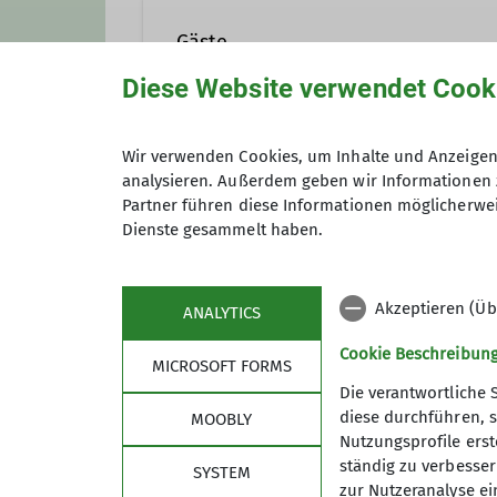
In einer Gruppe ist man nicht 
ganzjährig leichte bis mittelsc
Gäste
sowie Hochtouren von leicht bis
Diese Website verwendet Cook
unterwegs.
Dieses Event ist offen für alle 
Wir verwenden Cookies, um Inhalte und Anzeigen 
Details
analysieren. Außerdem geben wir Informationen 
Anmeldung bis
Partner führen diese Informationen möglicherwei
Dienste gesammelt haben.
Akzeptieren (Üb
ANALYTICS
Cookie Beschreibun
MICROSOFT FORMS
Die verantwortliche 
diese durchführen, s
MOOBLY
Nutzungsprofile erste
Über den Verein
Akti
ständig zu verbessern
SYSTEM
zur Nutzeranalyse ei