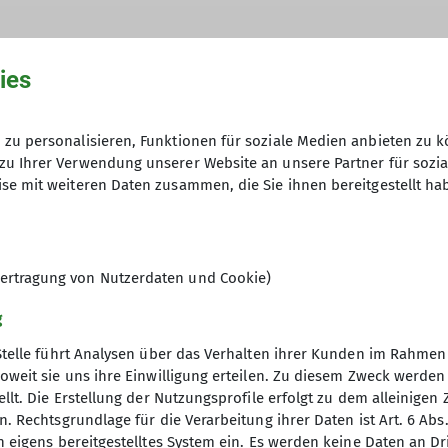
nur sicherer, sondern es macht auch mehr Spaß. Das 
hwere Wanderungen an. Im Sommer finden Bergtouren, K
 anspruchsvoll statt. Im Winter sind wir hauptsächlic
ies
– Mitglieder und Gäste sind herzlich willkommen.
zu personalisieren, Funktionen für soziale Medien anbieten zu k
zu Ihrer Verwendung unserer Website an unsere Partner für sozi
05.12.2025
se mit weiteren Daten zusammen, die Sie ihnen bereitgestellt ha
ertragung von Nutzerdaten und Cookie)
g
Stelle führt Analysen über das Verhalten ihrer Kunden im Rahmen
oweit sie uns ihre Einwilligung erteilen. Zu diesem Zweck werde
llt. Die Erstellung der Nutzungsprofile erfolgt zu dem alleinigen 
vitäten
Service
. Rechtsgrundlage für die Verarbeitung ihrer Daten ist Art. 6 Abs. 
n eigens bereitgestelltes System ein. Es werden keine Daten an D