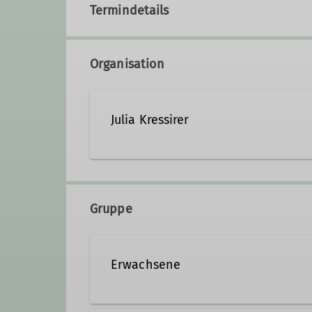
Termindetails
Organisation
Julia Kressirer
julia.kressirer@dav-markts
Gruppe
Ämter
Erwachsene
Programmlayout