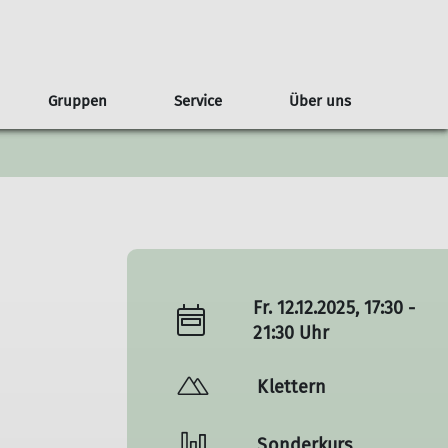
Gruppen
Service
Über uns
g
lare
Regeln
ederveranstaltungen
ahrgemeinschaften
Geschichte
Jugendgruppen
Kontakt & Anfahrt
Tourenberichte
Kontakt
Satzung
Fr. 12.12.2025, 17:30 -
21:30 Uhr
Klettern
Sonderkurs