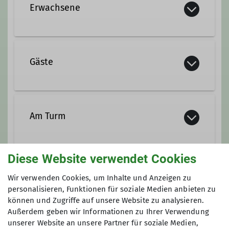
Erwachsene
In einer Gruppe ist man nicht nur
sicherer, sondern es macht auch mehr
Gäste
Spaß. Das Erwachsenen-Programm
bietet ganzjährig leichte bis
mittelschwere Wanderungen an. Im
Dieses Event ist offen für alle –
Sommer finden Bergtouren,
Mitglieder und Gäste sind herzlich
Am Turm
Klettersteig- und Klettertouren sowie
willkommen.
Hochtouren von leicht bis
anspruchsvoll statt. Im Winter sind
Diese Website verwendet Cookies
Details
wir hauptsächlich auf Skitour und
Anmeldung bis
Skihochtour unterwegs.
Wir verwenden Cookies, um Inhalte und Anzeigen zu
personalisieren, Funktionen für soziale Medien anbieten zu
06.12.2025
können und Zugriffe auf unsere Website zu analysieren.
Details
Außerdem geben wir Informationen zu Ihrer Verwendung
unserer Website an unsere Partner für soziale Medien,