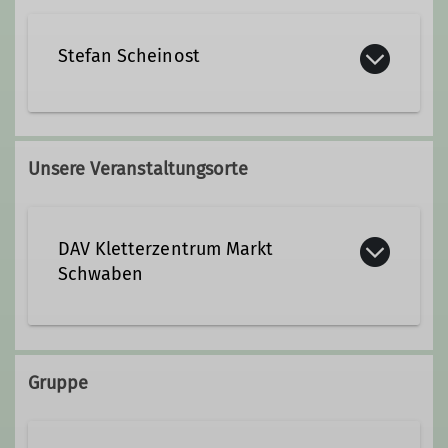
Stefan Scheinost
stefan.scheinost@dav-
marktschwaben.de
Unsere Veranstaltungsorte
DAV Kletterzentrum Markt
Schwaben
Sägmühlenweg 45
85570 Markt Schwaben
Gruppe