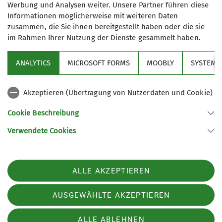
Werbung und Analysen weiter. Unsere Partner führen diese
Informationen möglicherweise mit weiteren Daten
zusammen, die Sie ihnen bereitgestellt haben oder die sie
im Rahmen Ihrer Nutzung der Dienste gesammelt haben.
Über den Verein
ANALYTICS
MICROSOFT FORMS
MOOBLY
SYSTEM
Aktivitäten
Akzeptieren (Übertragung von Nutzerdaten und Cookie)
Service
Cookie Beschreibung
Verwendete Cookies
Sektion Markt Schwaben des Deutschen Alpenvereins e.V.
Sägmühlenweg 45
85570 Markt Schwaben
Telefon +4981219891680
ALLE AKZEPTIEREN
Kontakt
AUSGEWÄHLTE AKZEPTIEREN
Impressum
Datenschutz
Datenschutz-Einstellungen
ALLE ABLEHNEN