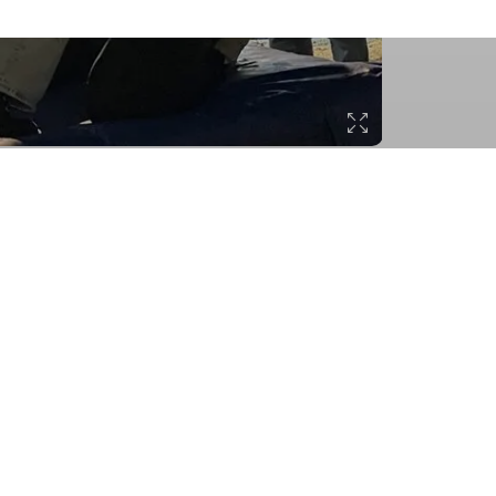
Sektion Markt Schwaben des
Deutschen Alpenvereins e.V.