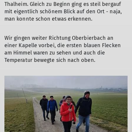
Thalheim. Gleich zu Beginn ging es steil bergauf
mit eigentlich schönem Blick auf den Ort - naja,
man konnte schon etwas erkennen.
© DAV Markt Schwaben/Hubert Inhofer
© DAV Markt Schwaben/Hubert Inhofer
© DAV Markt Schwaben/Hubert Inhofer
© DAV Markt Schwaben/Hubert Inhofer
© DAV Markt Schwaben/Hubert Inhofer
© DAV Markt Schwaben/Hubert Inhofer
© DAV Markt Schwaben/Hubert Inhofer
Wir gingen weiter Richtung Oberbierbach an
einer Kapelle vorbei, die ersten blauen Flecken
am Himmel waren zu sehen und auch die
Temperatur bewegte sich nach oben.