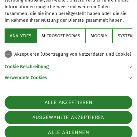
Werbung und Analysen weiter. Unsere Partner führen diese
Informationen möglicherweise mit weiteren Daten
zusammen, die Sie ihnen bereitgestellt haben oder die sie
im Rahmen Ihrer Nutzung der Dienste gesammelt haben.
Danach wurden die Fingerfertigkeiten beim
Töpfern trainiert und die Feuerstelle für den
ANALYTICS
MICROSOFT FORMS
MOOBLY
SYSTEM
Schwarzbrand am Abend vorbereitet. Unser
Stammesmitglied Veronika konnte hier tolle Tipps
geben. Sie übernahm auch gerne die
Akzeptieren (Übertragung von Nutzerdaten und Cookie)
anschließende Kräuterwanderung runter zum
Cookie Beschreibung
Chiemsee. Dort konnten wir uns etwas von den
Strapazen des Tages erholen und die Sonne und
Verwendete Cookies
das kühle Wasser genießen.
ALLE AKZEPTIEREN
AUSGEWÄHLTE AKZEPTIEREN
ALLE ABLEHNEN