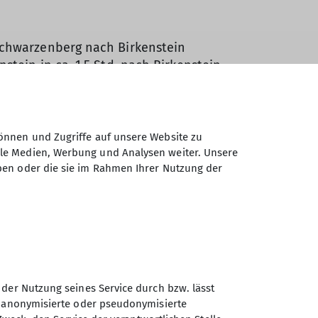
Schwarzenberg nach Birkenstein
tein in ca. 1,5 Std. nach Birkenstein.
 an einzelnen größeren Bauernhöfen nach
schte gute Stimmung und alle waren mit
unde unseren Parkplatz.
önnen und Zugriffe auf unsere Website zu
ale Medien, Werbung und Analysen weiter. Unsere
" und ließen dort den Wandertag bei
ben oder die sie im Rahmen Ihrer Nutzung der
 der Nutzung seines Service durch bzw. lässt
n anonymisierte oder pseudonymisierte