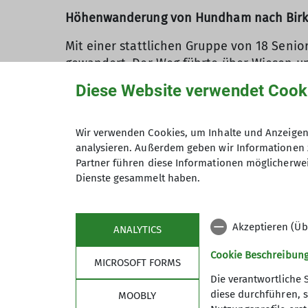
Höhenwanderung von Hundham nach Birke
Mit einer stattlichen Gruppe von 18 Seni
gewandert. Der Weg führte über Wiesen und 
Diese Website verwendet Cook
Nach Besichtigung der sehr schönen Wallf
Marbach gegangen und dort in den gleich
dem Essen sehr zufrieden. Anschließend w
Wir verwenden Cookies, um Inhalte und Anzeigen 
analysieren. Außerdem geben wir Informationen 
Aufgrund des schönen Wetters fuhren wir 
Partner führen diese Informationen möglicherwei
Kaffee und Kuchen ausklingen.
Dienste gesammelt haben.
Akzeptieren (Üb
ANALYTICS
Cookie Beschreibun
MICROSOFT FORMS
Die verantwortliche 
diese durchführen, s
MOOBLY