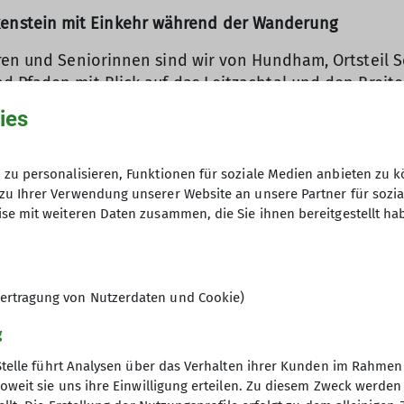
nstein mit Einkehr während der Wanderung
oren und Seniorinnen sind wir von Hundham, Ortsteil 
Pfaden mit Blick auf das Leitzachtal und den Breitens
ies
ahrtskapelle sind wir auf einem anderen Weg, vorbei
namigen Gasthof zum Mittagessen eingekehrt. Es herr
anderten wir zurück und erreichten nach ca. einer St
zu personalisieren, Funktionen für soziale Medien anbieten zu k
zu Ihrer Verwendung unserer Website an unsere Partner für sozi
dann in das idyllisch gelegene Wald-Cafe "Moosmühle
se mit weiteren Daten zusammen, die Sie ihnen bereitgestellt ha
ertragung von Nutzerdaten und Cookie)
g
Stelle führt Analysen über das Verhalten ihrer Kunden im Rahmen
oweit sie uns ihre Einwilligung erteilen. Zu diesem Zweck werde