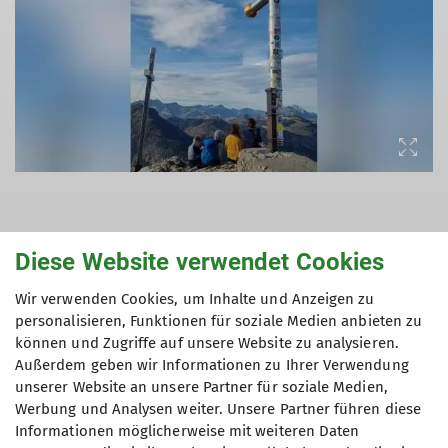
© DAV Markt Schwaben | Foto: Maria Wenisch
Diese Website verwendet Cookies
Wie geht’s weiter?
Wir verwenden Cookies, um Inhalte und Anzeigen zu
personalisieren, Funktionen für soziale Medien anbieten zu
👉
Hier findet ihr weitere Inhalte, aktuelle
können und Zugriffe auf unsere Website zu analysieren.
Angebote & unser Programm
Außerdem geben wir Informationen zu Ihrer Verwendung
unserer Website an unsere Partner für soziale Medien,
Werbung und Analysen weiter. Unsere Partner führen diese
Informationen möglicherweise mit weiteren Daten