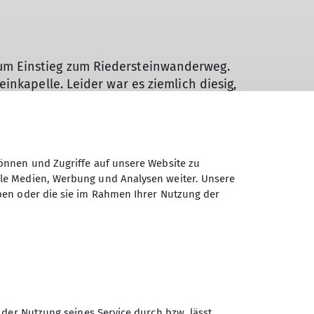
um Einstieg zum Riedersteinwanderweg.
nkapelle. Leider war es ziemlich diesig,
was rutschig waren, haben wir für den
ieden. Nachdem wir uns im Gasthaus
önnen und Zugriffe auf unsere Website zu
ale Medien, Werbung und Analysen weiter. Unsere
ben oder die sie im Rahmen Ihrer Nutzung der
 der Nutzung seines Service durch bzw. lässt