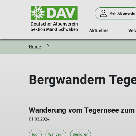
Mein.Alpenverein
Aktuelles
Ver
Home
Programm
Unser Verein
Anlage & Klettern am Turm
Familiengruppe
Mitglied werden
Touren
Unser Team
Vorträge
K
Bergwandern Tege
Wanderung vom Tegernsee zum R
01.03.2024
Tour
Wandern
Senioren