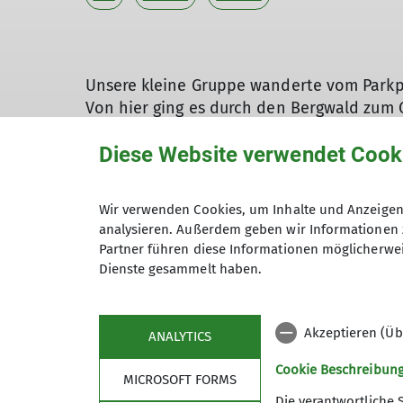
Unsere kleine Gruppe wanderte vom Parkp
Von hier ging es durch den Bergwald zum G
so dass sich die Aussicht in Grenzen hiel
Diese Website verwendet Cook
Rückweg für den etwas weiteren, einfach
gestärkt hatten, sind wir über Leeberg wi
Wir verwenden Cookies, um Inhalte und Anzeigen 
analysieren. Außerdem geben wir Informationen 
Partner führen diese Informationen möglicherwei
Noch nicht genug?
Dienste gesammelt haben.
👉
Hier findet ihr weitere Inhalte, aktue
Akzeptieren (Üb
ANALYTICS
Cookie Beschreibun
MICROSOFT FORMS
Die verantwortliche 