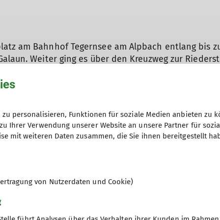
latz am Bahnhof Tegernsee am Alpbach entlang bis z
alaun. Weiter ging es über den Kreuzweg zur Riederstei
t. Da aufgrund der vergangenen Regentage die Wege et
ies
eren Wanderweg zum Berggasthaus Riederstein entsch
eder zum Parkplatz zurückgewandert.
zu personalisieren, Funktionen für soziale Medien anbieten zu k
zu Ihrer Verwendung unserer Website an unsere Partner für sozi
se mit weiteren Daten zusammen, die Sie ihnen bereitgestellt ha
lle Angebote & unser Programm
ertragung von Nutzerdaten und Cookie)
g
Stelle führt Analysen über das Verhalten ihrer Kunden im Rahmen