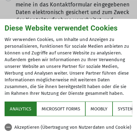
meine in das Kontaktformular eingegebenen
Daten elektronisch gesichert und zum Zweck
der Kontaktaufnahme verarbeitet und
Diese Website verwendet Cookies
genutzt werden. Mir ist bekannt, dass ich
meine Einwilligung jederzeit wiederrufen
Wir verwenden Cookies, um Inhalte und Anzeigen zu
kann. *
personalisieren, Funktionen für soziale Medien anbieten zu
können und Zugriffe auf unsere Website zu analysieren.
Mit (*) markierte Felder
Außerdem geben wir Informationen zu Ihrer Verwendung
Absenden
unserer Website an unsere Partner für soziale Medien,
sind Pflichtfelder
Werbung und Analysen weiter. Unsere Partner führen diese
Informationen möglicherweise mit weiteren Daten
zusammen, die Sie ihnen bereitgestellt haben oder die sie
im Rahmen Ihrer Nutzung der Dienste gesammelt haben.
Über den Verein
ANALYTICS
MICROSOFT FORMS
MOOBLY
SYSTEM
Aktivitäten
Akzeptieren (Übertragung von Nutzerdaten und Cookie)
Service