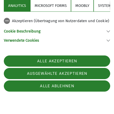
Chiemgau strahlt eine herrliche Ruhe aus. Die
ANALYTICS
MICROSOFT FORMS
MOOBLY
SYSTEM
traumhafte 360° Aussicht lädt uns zur Meditation
bei einem musikalischem „Ave Maria“ ein.
Akzeptieren (Übertragung von Nutzerdaten und Cookie)
Jetzt gibt es endlich eine deftige Brotzeit und
Cookie Beschreibung
jeder kann sich stärken.
Verwendete Cookies
ALLE AKZEPTIEREN
AUSGEWÄHLTE AKZEPTIEREN
ALLE ABLEHNEN