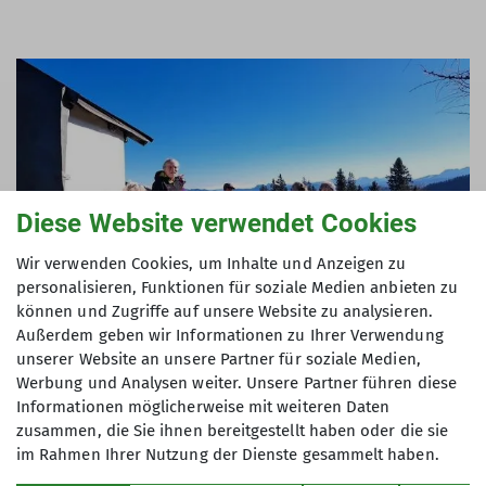
Diese Website verwendet Cookies
Wir verwenden Cookies, um Inhalte und Anzeigen zu
personalisieren, Funktionen für soziale Medien anbieten zu
können und Zugriffe auf unsere Website zu analysieren.
Außerdem geben wir Informationen zu Ihrer Verwendung
unserer Website an unsere Partner für soziale Medien,
Werbung und Analysen weiter. Unsere Partner führen diese
Informationen möglicherweise mit weiteren Daten
Ein einzig kleines Schild mit „zum Gipfel-Kreuz“
zusammen, die Sie ihnen bereitgestellt haben oder die sie
weist uns den Weg. Nach ca. 3 Std. haben wir
im Rahmen Ihrer Nutzung der Dienste gesammelt haben.
unser Tagesziel erreicht. Das Nebelmehr im